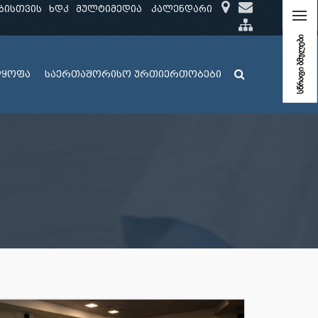
ბისთვის
ხდკ
მულტიმედია
კალენდარი
სწრაფი ბმულები
ლყოფა
საერთაშორისო ურთიერთობები