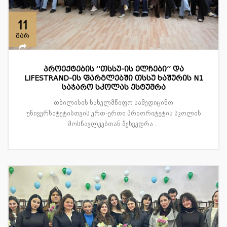
11
მარ
პროექტების ‘’თსსუ-ის ელჩები’’ და
LIFESTRAND-ის ფარგლებში თსსუ ხაშურის N1
საჯარო სკოლას ესტუმრა
თბილისის სახელმწიფო სამედიცინო
უნივერსიტეტისთვის ერთ-ერთი პრიორიტეტია სკოლის
მოსწავლეებთან შეხვედრა ...