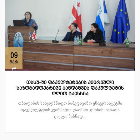
09
მარ
თსსუ-ში ფაკულტეტების კვირეული
საზოგადოებრივი ჯანდაცვის ფაკულტეტის
დღით გაიხსნა
თბილისის სახელმწიფო სამედიცინო უნივერსიტეტში
ფაკულტეტების კვირეული დაიწყო. ღონისძიებათა
ციკლი მიზნად...