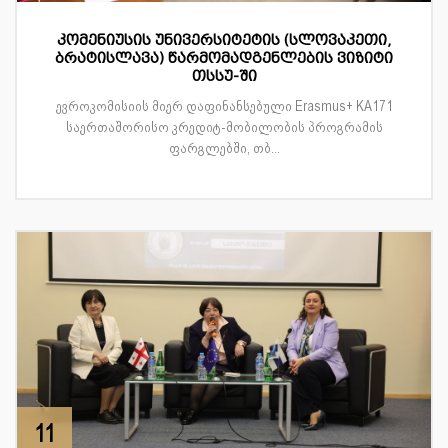
კომენიუსის უნივერსიტეტის (სლოვაკეთი,
ბრატისლავა) წარმომადგენლების ვიზიტი
თსსუ-ში
ევროკომისიის მიერ დაფინანსებული Erasmus+ KA171
საერთაშორისო კრედიტ-მობილობის პროგრამის
ფარგლებში, თბ...
11