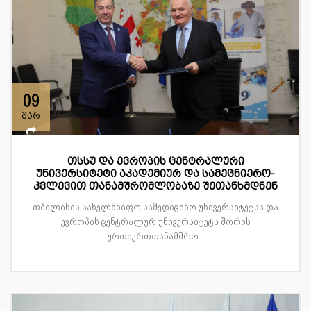
09
მარ
თსსუ და ევროპის ცენტრალური
უნივერსიტეტი აკადემიურ და სამეცნიერო-
კვლევით თანამშრომლობაზე შეთანხმდნენ
თბილისის სახელმწიფო სამედიცინო უნივერსიტეტსა და
ევროპის ცენტრალურ უნივერსიტეტს შორის
ურთიერთთანამშრო...