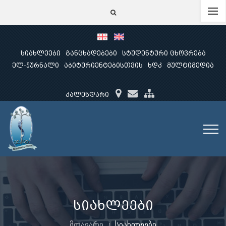
სიახლეები
განცხადებები
სტუდენტური ცხოვრება
ელ-ჟურნალი
აბიტურიენტებისთვის
ხდკ
მულტიმედია
კალენდარი
სიახლეები
მთავარი
სიახლეები