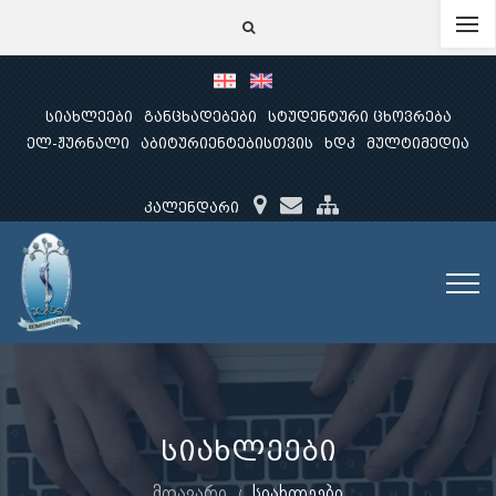
სიახლეები
განცხადებები
სტუდენტური ცხოვრება
ელ-ჟურნალი
აბიტურიენტებისთვის
ხდკ
მულტიმედია
კალენდარი
სიახლეები
მთავარი
სიახლეები