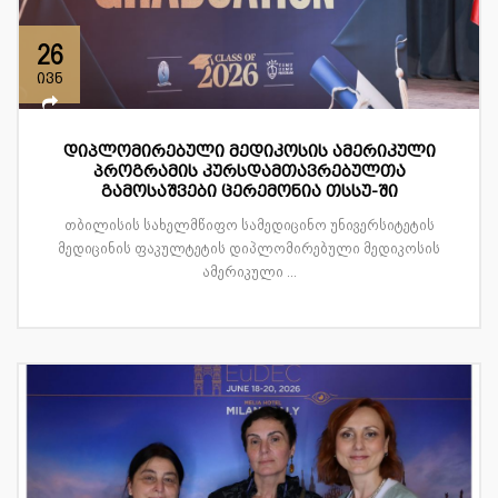
26
ივნ
დიპლომირებული მედიკოსის ამერიკული
პროგრამის კურსდამთავრებულთა
გამოსაშვები ცერემონია თსსუ-ში
თბილისის სახელმწიფო სამედიცინო უნივერსიტეტის
მედიცინის ფაკულტეტის დიპლომირებული მედიკოსის
ამერიკული ...