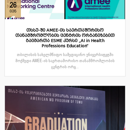
26
ივნ
თსსუ-ში AMEE-ის საერთაშორისო
თანამშრომლობის ცენტრის ორგანიზებით
გაიმართა ESME კურსი „AI in Health
Professions Education“
თბილისის სახელმწიფო სამედიცინო უნივერსიტეტში
მოქმედი AMEE-ის საერთაშორისო თანამშრომლობის
ცენტრის ორგ...