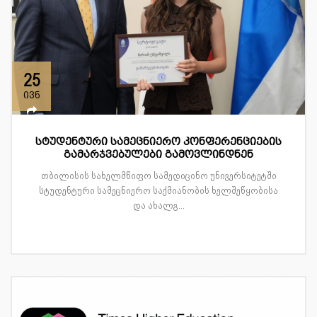
25
ივნ
სტუდენტური სამეცნიერო კონფერენციების
გამარჯვებულები გამოვლინდნენ
თბილისის სახელმწიფო სამედიცინო უნივერსიტეტში
სტუდენტური სამეცნიერო საქმიანობის ხელშეწყობისა
და ახალგ...