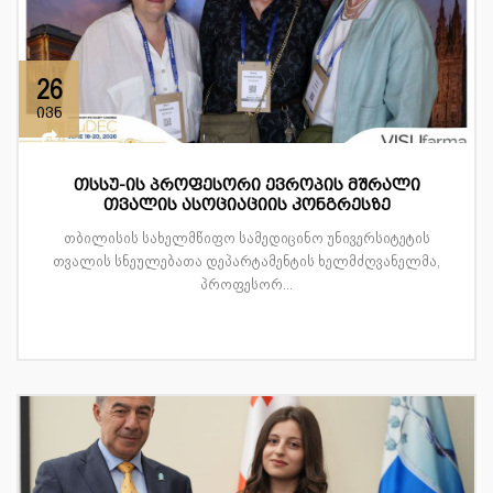
26
ივნ
თსსუ-ის პროფესორი ევროპის მშრალი
თვალის ასოციაციის კონგრესზე
თბილისის სახელმწიფო სამედიცინო უნივერსიტეტის
თვალის სნეულებათა დეპარტამენტის ხელმძღვანელმა,
პროფესორ...