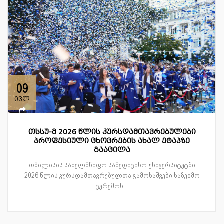
09
ივლ
თსსუ-მ 2026 წლის კურსდამთავრებულები
პროფესიული ცხოვრების ახალ ეტაპზე
გააცილა
თბილისის სახელმწიფო სამედიცინო უნივერსიტეტში
2026 წლის კურსდამთავრებულთა გამოსაშვები საზეიმო
ცერემონ...