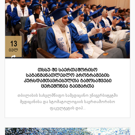
13
ივლ
თსსუ-ში საერთაშორისო
საგანმანათლებლო პროგრამების
კურსდამთავრებულთა გამოსაშვები
ცერემონია გაიმართა
თბილისის სახელმწიფო სამედიცინო უნივერსიტეტში
მედიცინისა და სტომატოლოგიის საერთაშორისო
ფაკულტეტის დიპ...