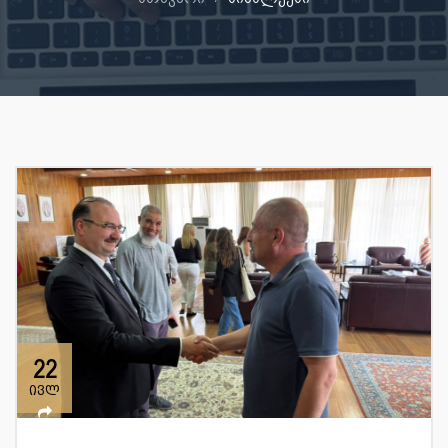
22
ივლ