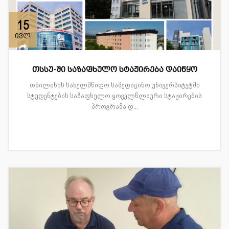
15
ივლ
თსსუ-ში საზაფხულო სტაჟირება დაიწყო
თბილისის სახელმწიფო სამედიცინო უნივერსიტეტში
სტუდენტების საზაფხულო ყოველწლიური სტაჟირების
პროგრამა დ...