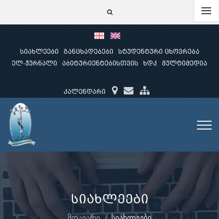
სიახლეები
განცხადებები
სტუდენტური ცხოვრება
ელ-ჟურნალი
აბიტურიენტებისთვის
ხდკ
მულტიმედია
კალენდარი
სიახლეები
მთავარი
სიახლეები