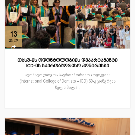
13
ივლ
თსსუ-ის ოდონტოლოგიის დეპარტამენტი
ICD-ის საერთაშორისო კონგრესზე
სტომატოლოგთა საერთაშორისო კოლეგიის
(International College of Dentists – ICD) 69-ე კონგრესს
წელს მილა...