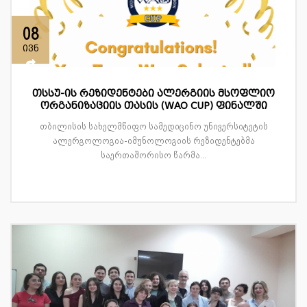
08
ივნ
თსსუ-ის რეზიდენტები ალერგიის მსოფლიო
ორგანიზაციის თასის (WAO CUP) ფინალში
თბილისის სახელმწიფო სამედიცინო უნივერსიტეტის
ალერგოლოგია-იმუნოლოგიის რეზიდენტებმა
საერთაშორისო წარმა...