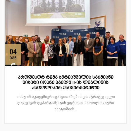
04
ივნ
პროფესორ რიმა ბერიაშვილის საქმიანი
ვიზიტი იოანე პავლე II-ის ლუბლინის
კათოლიკურ უნივერსიტეტში
თსსუ-ის აკადემიური განვითარების და სტრატეგიული
დაგეგმვის დეპარტამენტის უფროსი, პათოლოგიური
ანატომიის...