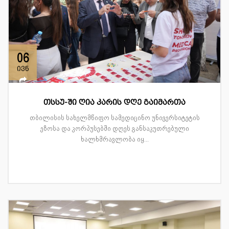
06
ივნ
თსსუ-ში ღია კარის დღე გაიმართა
თბილისის სახელმწიფო სამედიცინო უნივერსიტეტის
ეზოსა და კორპუსებში დღეს განსაკუთრებული
ხალხმრავლობა იყ...