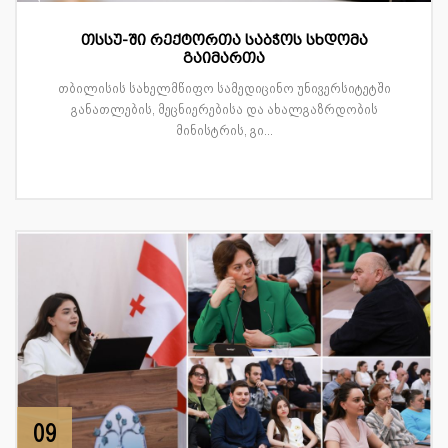
თსსუ-ში რექტორთა საბჭოს სხდომა
გაიმართა
თბილისის სახელმწიფო სამედიცინო უნივერსიტეტში
განათლების, მეცნიერებისა და ახალგაზრდობის
მინისტრის, გი...
09