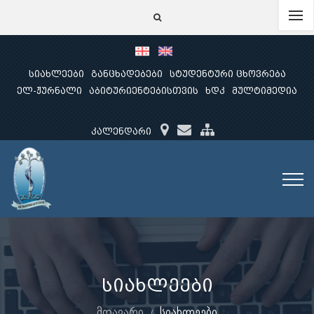
სიახლეები
განცხადებები
სტუდენტური ცხოვრება
ელ-ჟურნალი
აბიტურიენტებისთვის
ხდკ
მულტიმედია
კალენდარი
სიახლეები
მთავარი
სიახლეები