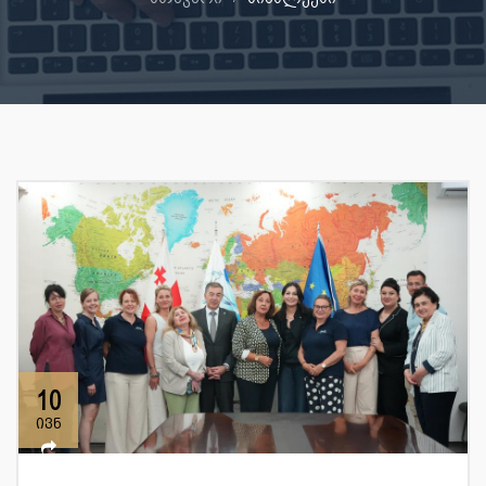
10
ივნ