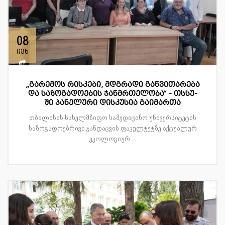
08
ივნ
„გარემოს რისკები, მდგრადი განვითარება
და საზოგადოების ჯანმრთელობა“ - თსსუ-
ში პანელური დისკუსია გაიმართა
თბილისის სახელმწიფო სამედიცინო უნივერსიტეტის
საზოგადოებრივი ჯანდაცვის ფაკულტეტზე აქტუალურ
ეკოლოგიურ ...