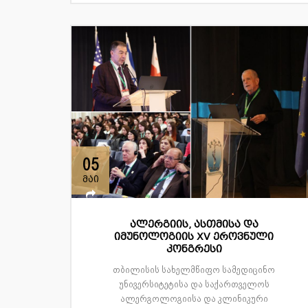
05
მაი
ალერგიის, ასთმისა და
იმუნოლოგიის XV ეროვნული
კონგრესი
თბილისის სახელმწიფო სამედიცინო
უნივერსიტეტისა და საქართველოს
ალერგოლოგიისა და კლინიკური