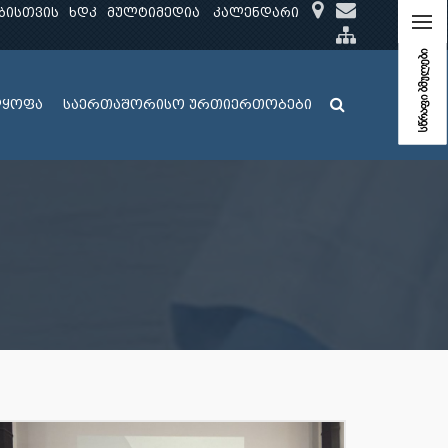
ბისთვის
ხდკ
მულტიმედია
კალენდარი
სწრაფი ბმულები
ლყოფა
საერთაშორისო ურთიერთობები