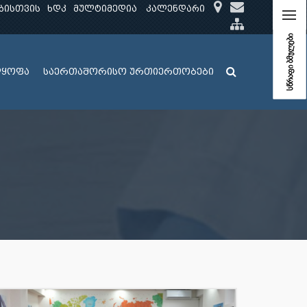
ბისთვის
ხდკ
მულტიმედია
კალენდარი
სწრაფი ბმულები
ლყოფა
საერთაშორისო ურთიერთობები