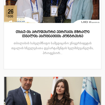
26
ივნ
თსსუ-ის პროფესორი ევროპის მშრალი
თვალის ასოციაციის კონგრესზე
თბილისის სახელმწიფო სამედიცინო უნივერსიტეტის
თვალის სნეულებათა დეპარტამენტის ხელმძღვანელმა,
პროფესორ...