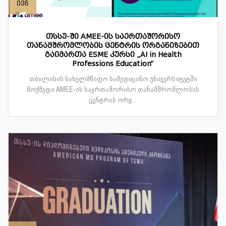
ივნ
თსსუ-ში AMEE-ის საერთაშორისო
თანამშრომლობის ცენტრის ორგანიზებით
გაიმართა ESME კურსი „AI in Health
Professions Education“
თბილისის სახელმწიფო სამედიცინო უნივერსიტეტში
მოქმედი AMEE-ის საერთაშორისო თანამშრომლობის
ცენტრის ორგ...