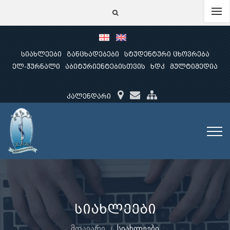
სიახლეები
განცხადებები
სტუდენტური ცხოვრება
ელ-ჟურნალი
აბიტურიენტებისთვის
ხდკ
მულტიმედია
კალენდარი
სიახლეები
მთავარი
სიახლეები