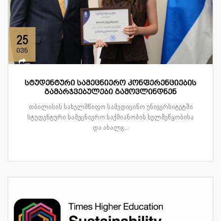
25
ივნ
სტუდენტური სამეცნიერო კონფერენციების
გამარჯვებულები გამოვლინდნენ
თბილისის სახელმწიფო სამედიცინო უნივერსიტეტში
სტუდენტური სამეცნიერო საქმიანობის ხელშეწყობისა
და ახალგ...