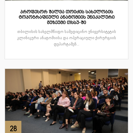
პროფესორ შალვა თოიძის სახელობის
ტოპოგრაფიული ანატომიის უნიკალური
მუზეუმი თსსუ-ში
თბილისის სახელმწიფო სამედიცინო უნივერსიტეტის
კლინიკური ანატომიისა და ოპერაციული ქირურგიის
დეპარტამენ...
28