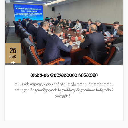
25
მაი
თსსუ-ის დელეგაცია ჩინეთში
თსსუ-ის დელეგაციის ვიზიტი, რექტორის, პროფესორის
ირაკლი ნატროშვილის ხელმძღვანელობით ჩინეთში 2
დოკუმენ...