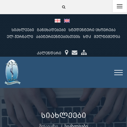
სიახლეები
განცხადებები
სტუდენტური ცხოვრება
ელ-ჟურნალი
აბიტურიენტებისთვის
ხდკ
მულტიმედია
კალენდარი
სიახლეები
მთავარი
სიახლეები