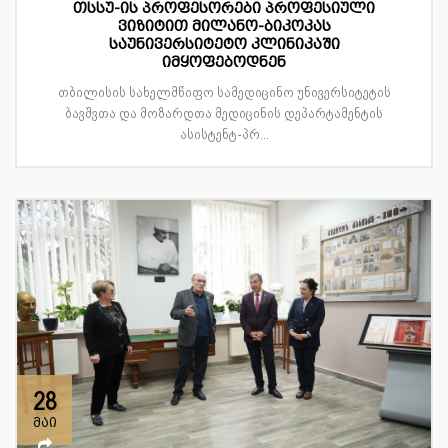
თსსუ-ის პროფესორები პროფესიული
ვიზიტით მილანო-ბიკოკას
საუნივერსიტეტო კლინიკაში
იმყოფებოდნენ
თბილისის სახელმწიფო სამედიცინო უნივერსიტეტის
ბავშვთა და მოზარდთა მედიცინის დეპარტამენტის
ასისტენტ-პრ...
28
მაი