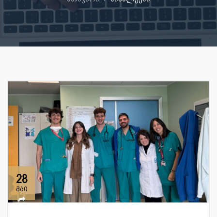
28
მაი