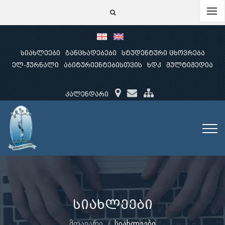
სიახლეები
განცხადებები
სტუდენტური ცხოვრება
ელ-ჟურნალი
აბიტურიენტებისთვის
ხდკ
მულტიმედია
კალენდარი
სიახლეები
მთავარი
სიახლეები