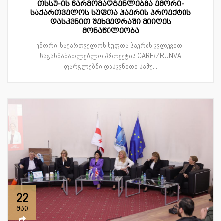
თსსუ-ის წარმომადგენლებმა ემორი-
საქართველოს სუფთა ჰაერის პროექტის
დასკვნით შეხვედრაში მიიღეს
მონაწილეობა
ემორი-საქართველოს სუფთა ჰაერის კვლევით-
საგანმანათლებლო პროექტის CARE/ZRUNVA
ფარგლებში დასკვნითი სამუ...
22
მაი