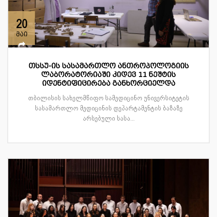
20
მაი
თსსუ-ის სასამართლო ანთროპოლოგიის
ლაბორატორიაში კიდევ 11 ნეშტის
იდენტიფიცირება განხორციელდა
თბილისის სახელმწიფო სამედიცინო უნივერსიტეტის
სასამართლო მედიცინის დეპარტამენტის ბაზაზე
არსებული სასა...