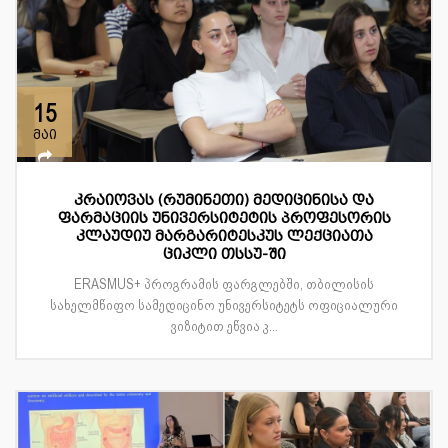
15
მაი
კრაიოვას (რუმინეთი) მედიცინისა და
ფარმაციის უნივერსიტეტის პროფესორის
კლაუდიუ მარგარიტესკუს ლექციათა
ციკლი თსსუ-ში
ERASMUS+ პროგრამის ფარგლებში, თბილისის
სახელმწიფო სამედიცინო უნივერსიტეტს ოფიციალური
ვიზიტით ეწვია კ...