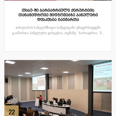
თსსუ-ში ბარიატრიული ქირურგიის
თანამედროვე მიდგომებზე პანელური
დისკუსია გაიმართა
თბილისის სახელმწიფო სამედიცინი უნივერსიტეტში
გაიმართა პანელური დისკუსია, თემაზე: “ბარიატრია: მ...
22