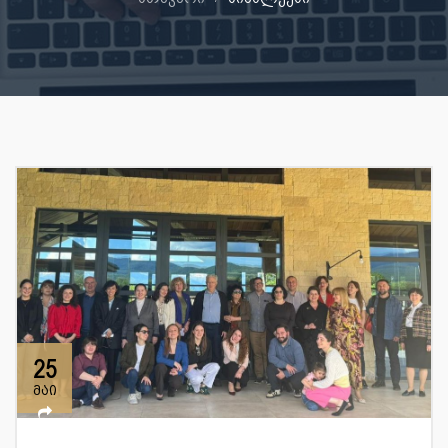
25
მაი