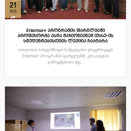
21
მაი
Erasmus+ პროგრამის ფარგლებში
პროფესორმა ასტა მაზიონიენემ თსსუ-ის
სტუდენტებისთვის ლექცია ჩაატარა
თბილისის სახელმწიფო სამედიცინო უნივერსიტეტს
Erasmus+ პროგრამის ფარგლებში, კლაიპედას
გამოყენებითი მეც...