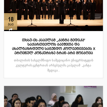
18
მაი
თსსუ-ის კაპელამ „კანტა მედიკა“
საქართველოს ბავშვთა და
ახალგაზრდული საგუნდო კოლექტივების X
ეროვნულ კონკურსზე გრან-პრი მოიპოვა
თბილისის სახელმწიფო სამედიცინო უნივერსიტეტის
კულტურის ცენტრთან არსებულმა კაპელამ „კანტა
მედიკა...