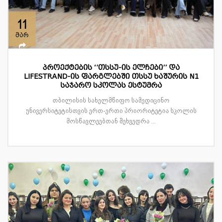
11
მარ
პროექტების ‘’თსსუ-ის ელჩები’’ და
LIFESTRAND-ის ფარგლებში თსსუ ხაშურის N1
საჯარო სკოლას ესტუმრა
თბილისის სახელმწიფო სამედიცინო
უნივერსიტეტისთვის ერთ-ერთი პრიორიტეტია სკოლის
მოსწავლეებთან შეხვედრა ...