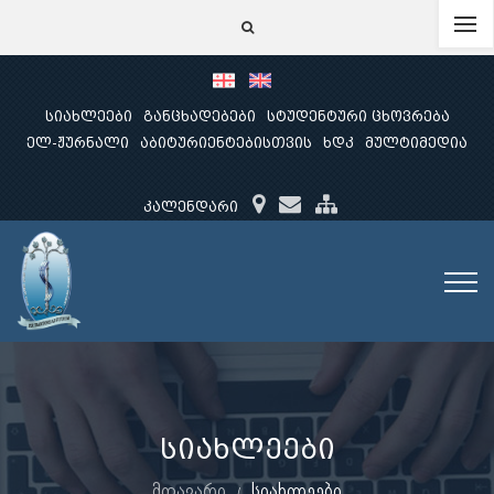
სიახლეები
განცხადებები
სტუდენტური ცხოვრება
ელ-ჟურნალი
აბიტურიენტებისთვის
ხდკ
მულტიმედია
კალენდარი
სიახლეები
მთავარი
სიახლეები