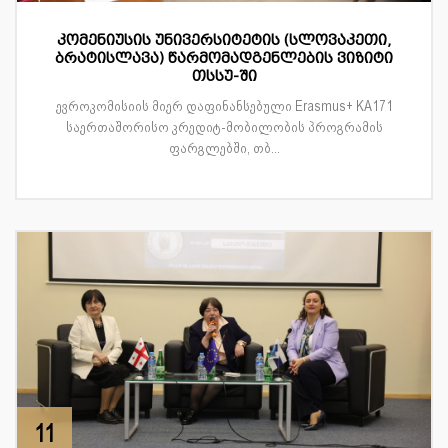
კომენიუსის უნივერსიტეტის (სლოვაკეთი,
ბრატისლავა) წარმომადგენლების ვიზიტი
თსსუ-ში
ევროკომისიის მიერ დაფინანსებული Erasmus+ KA171
საერთაშორისო კრედიტ-მობილობის პროგრამის
ფარგლებში, თბ...
11