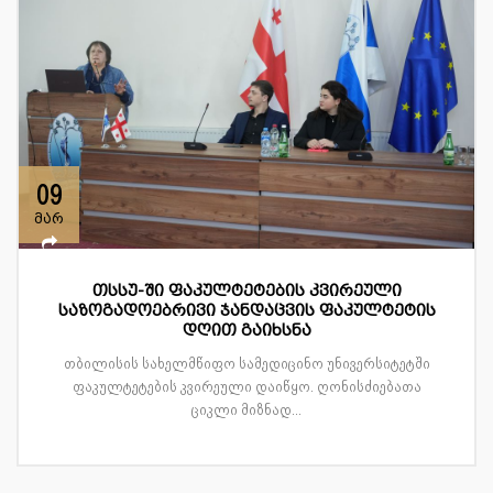
09
მარ
თსსუ-ში ფაკულტეტების კვირეული
საზოგადოებრივი ჯანდაცვის ფაკულტეტის
დღით გაიხსნა
თბილისის სახელმწიფო სამედიცინო უნივერსიტეტში
ფაკულტეტების კვირეული დაიწყო. ღონისძიებათა
ციკლი მიზნად...