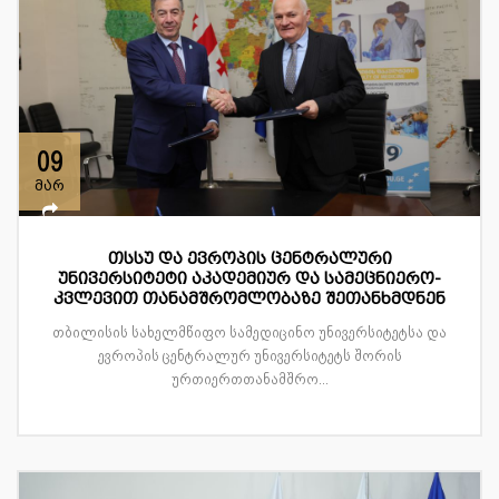
09
მარ
თსსუ და ევროპის ცენტრალური
უნივერსიტეტი აკადემიურ და სამეცნიერო-
კვლევით თანამშრომლობაზე შეთანხმდნენ
თბილისის სახელმწიფო სამედიცინო უნივერსიტეტსა და
ევროპის ცენტრალურ უნივერსიტეტს შორის
ურთიერთთანამშრო...