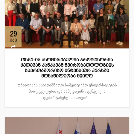
29
მაი
თსსუ-ის ასოცირებულმა პროფესორმა
ქეთევან კანკავამ ნეიროპათოლოგიის
საერთაშორისო ინტენსიურ კურსში
მონაწილეობა მიიღო
თბილისის სახელმწიფო სამედიცინო უნივერსიტეტის
მოლეკულური და სამედიცინო გენეტიკის
დეპარტამენტის ასოცირ...