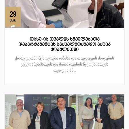
29
მაი
თსსუ-ის თვალის სნეულებათა
დეპარტამენტის საქველმოქმედო აქცია
ქობულეთში
ქობულეთში მცხოვრები ომისა და თავდაცვის ძალების
ვეტერანებისთვის და მათი ოჯახის წევრებისთვის
თვალის სნ...