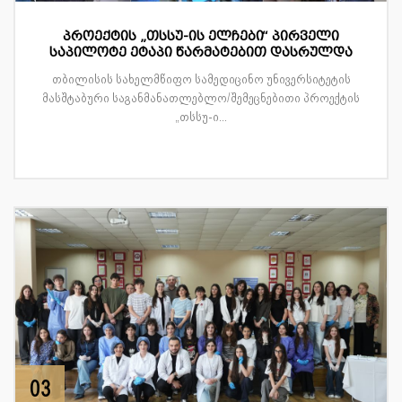
პროექტის „თსსუ-ის ელჩები“ პირველი
საპილოტე ეტაპი წარმატებით დასრულდა
თბილისის სახელმწიფო სამედიცინო უნივერსიტეტის
მასშტაბური საგანმანათლებლო/შემეცნებითი პროექტის
„თსსუ-ი...
03