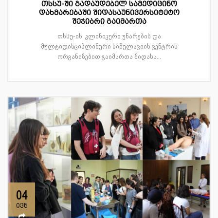
თსსუ-ში გადაუდებელ სამედიცინო
დახმარებაში შიდასაუნივერსიტეტო
შეჯიბრი გაიმართა
თსსუ-ის კლინიკური უნარების და
მულტიდისციპლინური სიმულაციის ცენტრის
ორგანიზებით გაიმართა შიდასა...
04
ივნ