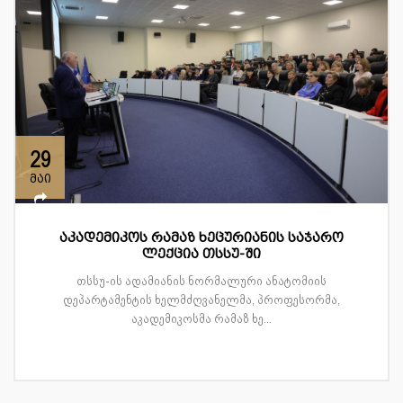
29
მაი
აკადემიკოს რამაზ ხეცურიანის საჯარო
ლექცია თსსუ-ში
თსსუ-ის ადამიანის ნორმალური ანატომიის
დეპარტამენტის ხელმძღვანელმა, პროფესორმა,
აკადემიკოსმა რამაზ ხე...