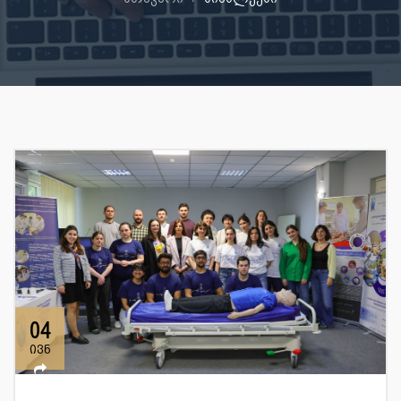
04
ივნ