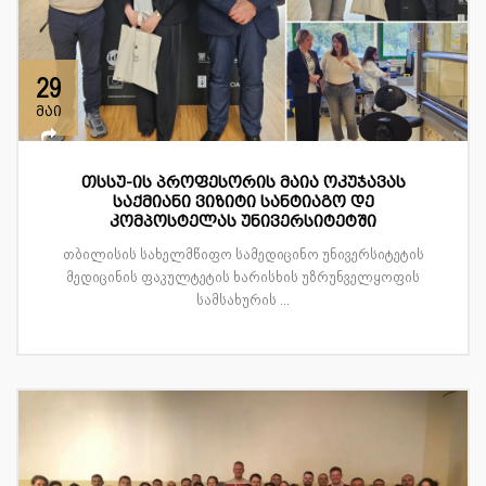
29
მაი
თსსუ-ის პროფესორის მაია ოკუჯავას
საქმიანი ვიზიტი სანტიაგო დე
კომპოსტელას უნივერსიტეტში
თბილისის სახელმწიფო სამედიცინო უნივერსიტეტის
მედიცინის ფაკულტეტის ხარისხის უზრუნველყოფის
სამსახურის ...