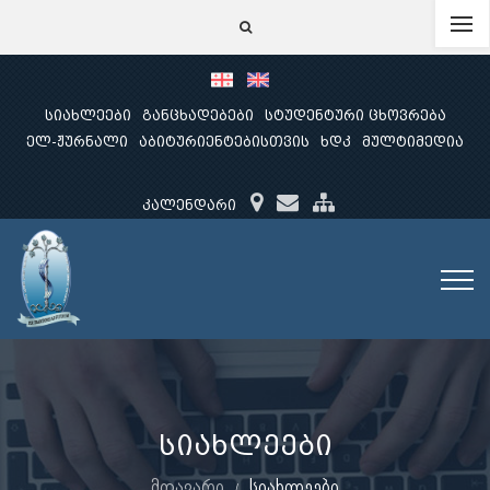
სიახლეები
განცხადებები
სტუდენტური ცხოვრება
ელ-ჟურნალი
აბიტურიენტებისთვის
ხდკ
მულტიმედია
კალენდარი
სიახლეები
მთავარი
სიახლეები