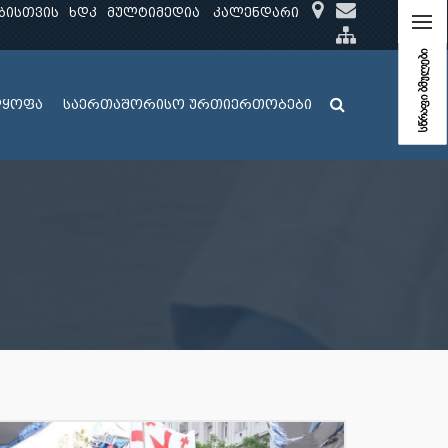
ბისთვის
ხდკ
მულტიმედია
კალენდარი
სწრაფი ბმულები
ლყოფა
საერთაშორისო ურთიერთობები