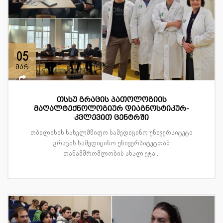
05
მარ
თსსუ გრაცის პათოლოგიის
მაღალტექნოლოგიურ დიაგნოსტიკურ-
კვლევით ცენტრში
თბილისის სახელმწიფო სამედიცინო უნივერსიტეტი
გრაცის სამედიცინო უნივერსიტეტთან
თანამშრომლობის ახალ ეტა...