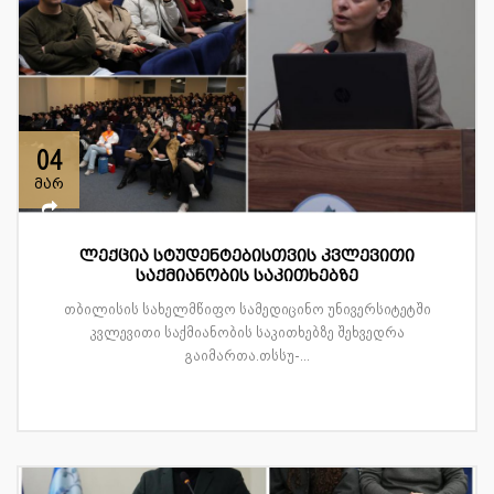
04
მარ
ლექცია სტუდენტებისთვის კვლევითი
საქმიანობის საკითხებზე
თბილისის სახელმწიფო სამედიცინო უნივერსიტეტში
კვლევითი საქმიანობის საკითხებზე შეხვედრა
გაიმართა.თსსუ-...