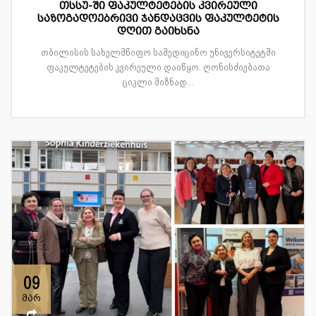
თსსუ-ში ფაკულტეტების კვირეული
საზოგადოებრივი ჯანდაცვის ფაკულტეტის
დღით გაიხსნა
თბილისის სახელმწიფო სამედიცინო უნივერსიტეტში
ფაკულტეტების კვირეული დაიწყო. ღონისძიებათა
ციკლი მიზნად...
09
მარ