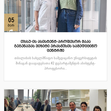
05
მარ
თსსუ-ის ასისტენტ-პროფესორ მაკა
გეგენავას ვიზიტი ერასმუსის სამედიცინო
ცენტრში
თბილისის სახელმწიფო სამედიცინო უნივერსიტეტის
შინაგან დაავადებათა #2 დეპარტამენტის ასისტენტ-
პროფესორი...