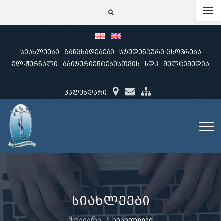
სიახლეები
განცხადებები
სტუდენტური ცხოვრება
ელ-ჟურნალი
აბიტურიენტებისთვის
ხდკ
მულტიმედია
კალენდარი
სიახლეები
მთავარი
სიახლეები