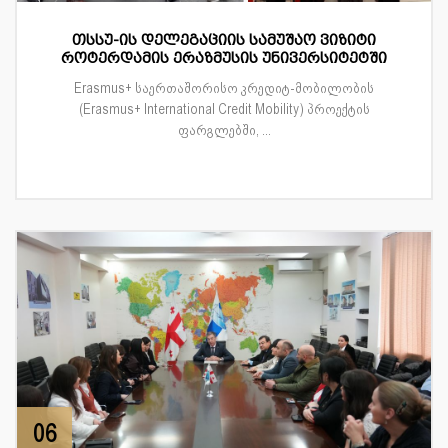
თსსუ-ის დელეგაციის სამუშაო ვიზიტი
როტერდამის ერაზმუსის უნივერსიტეტში
Erasmus+ საერთაშორისო კრედიტ-მობილობის
(Erasmus+ International Credit Mobility) პროექტის
ფარგლებში, ...
06