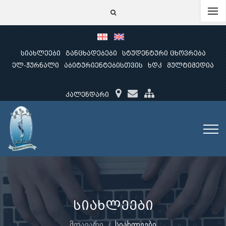
სიახლეები
განცხადებები
სტუდენტური ცხოვრება
ელ-ჟურნალი
აბიტურიენტებისთვის
ხდკ
მულტიმედია
კალენდარი
სიახლეები
მთავარი
სიახლეები