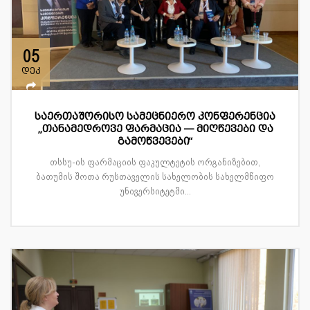
05
დეკ
საერთაშორისო სამეცნიერო კონფერენცია
„თანამედროვე ფარმაცია — მიღწევები და
გამოწვევები“
თსსუ-ის ფარმაციის ფაკულტეტის ორგანიზებით,
ბათუმის შოთა რუსთაველის სახელობის სახელმწიფო
უნივერსიტეტში...