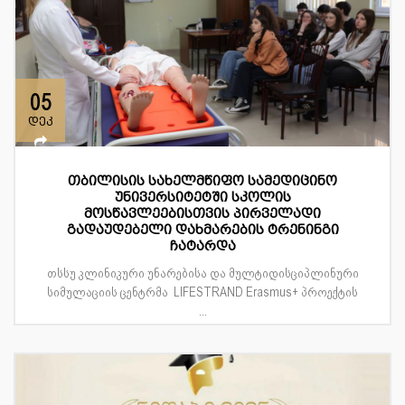
05
დეკ
თბილისის სახელმწიფო სამედიცინო
უნივერსიტეტში სკოლის
მოსწავლეებისთვის პირველადი
გადაუდებელი დახმარების ტრენინგი
ჩატარდა
თსსუ კლინიკური უნარებისა და მულტიდისციპლინური
სიმულაციის ცენტრმა LIFESTRAND Erasmus+ პროექტის
...