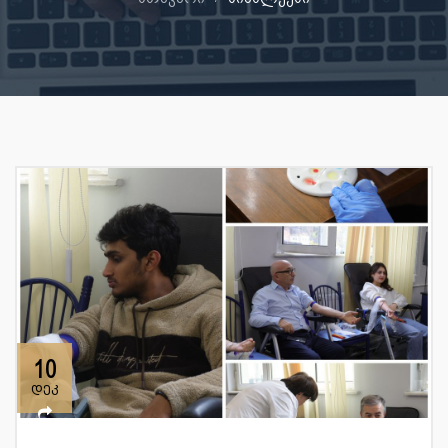
10
დეკ