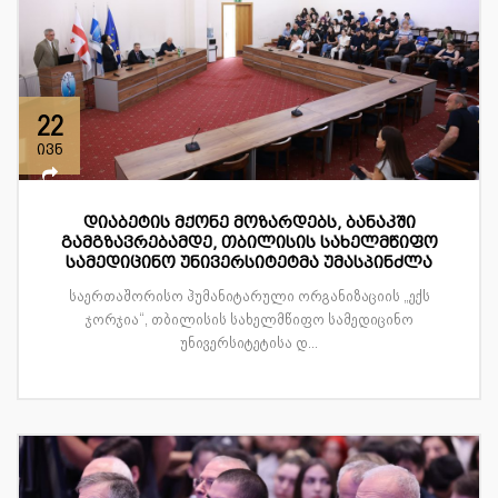
22
ივნ
დიაბეტის მქონე მოზარდებს, ბანაკში
გამგზავრებამდე, თბილისის სახელმწიფო
სამედიცინო უნივერსიტეტმა უმასპინძლა
საერთაშორისო ჰუმანიტარული ორგანიზაციის „ექს
ჯორჯია“, თბილისის სახელმწიფო სამედიცინო
უნივერსიტეტისა დ...