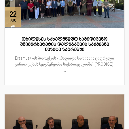
22
ივნ
თბილისის სახელმწიფო სამედიცინო
უნივერსიტეტის დელეგაციის საქმიანი
ვიზიტი ზაგრებში
Erasmus+-ის პროექტის - „მაღალი ხარისხის ციფრული
განათლების ხელშეწყობა საქართველოში“ (PRODIGE)
...