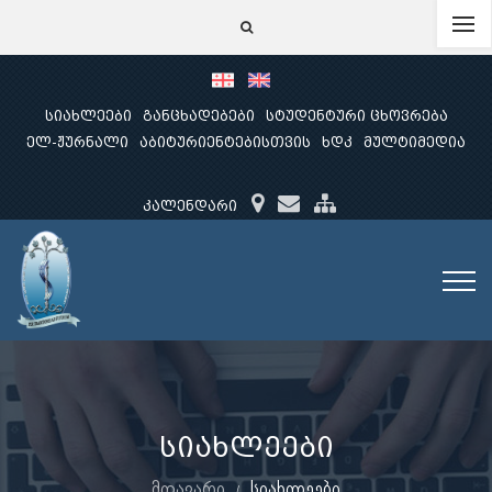
სიახლეები
განცხადებები
სტუდენტური ცხოვრება
ელ-ჟურნალი
აბიტურიენტებისთვის
ხდკ
მულტიმედია
კალენდარი
სიახლეები
მთავარი
სიახლეები