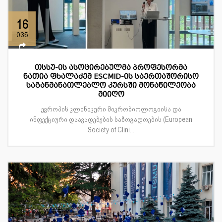
16
ივნ
თსსუ-ის ასოცირებულმა პროფესორმა
ნათია ფხალაძემ ESCMID-ის საერთაშორისო
საგანმანათლებლო კურსში მონაწილეობა
მიიღო
ევროპის კლინიკური მიკრობიოლოგიისა და
ინფექციური დაავადებების საზოგადოების (European
Society of Clini...