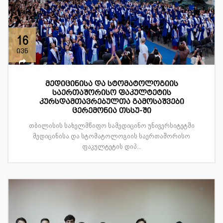
16
ივნ
მედიცინისა და სტომატოლოგიის
საერთაშორისო ფაკულტეტის
კურსდამთავრებულთა გამოსაშვები
ცერემონია თსსუ-ში
თბილისის სახელმწიფო სამედიცინო უნივერსიტეტში
მედიცინისა და სტომატოლოგიის საერთაშორისო
ფაკულტეტის დიპ...