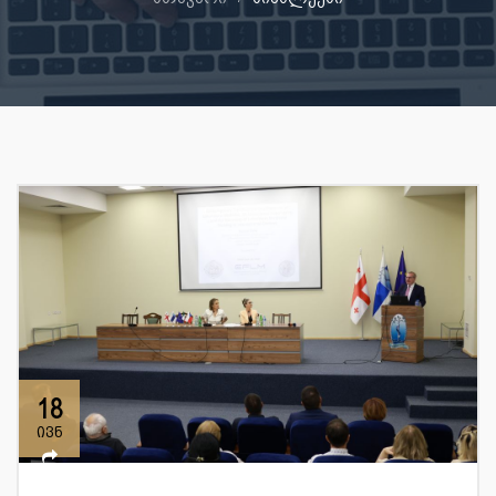
18
ივნ