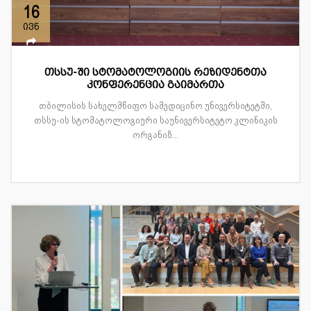
16
ივნ
თსსუ-ში სტომატოლოგიის რეზიდენტთა
კონფერენცია გაიმართა
თბილისის სახელმწიფო სამედიცინო უნივერსიტეტში,
თსსუ-ის სტომატოლოგიური საუნივერსიტეტო კლინიკის
ორგანიზ...