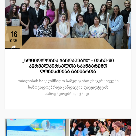
16
ივნ
„სოციოლოგია ჯანდაცვაში“ - თსსუ-ში
პირველკურსელთა საანგარიშო
ღონისძიება გაიმართა
თბილისის სახელმწიფო სამედიცინო უნივერსიტეტში
საზოგადოებრივი ჯანდაცვის ფაკულტეტის
საზოგადოებრივი ჯანდ...