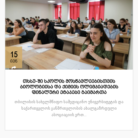
15
ივნ
თსსუ-ში სკოლის მოსწავლეებისთვის
ბიოლოგიისა და ქიმიის ოლიმპიადების
ფინალური ეტაპები გაიმართა
თბილისის სახელმწიფო სამედიცინო უნივერსიტეტის და
საქართველოს ჯანმრთელობის ახალგაზრდული
ასოციაციის ერთ...