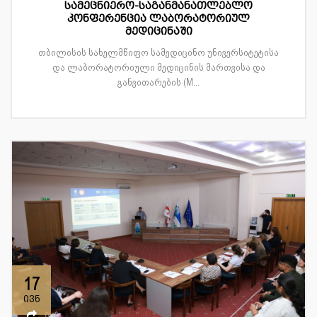
სამეცნიერო-საგანმანათლებლო
კონფერენცია ლაბორატორიულ
მედიცინაში
თბილისის სახელმწიფო სამედიცინო უნივერსიტეტისა
და ლაბორატორიული მედიცინის მართვისა და
განვითარების (M...
17
ივნ