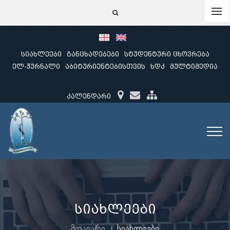
სიახლეები
განცხადებები
სტუდენტური ცხოვრება
ელ-ჟურნალი
აბიტურიენტებისთვის
ხდკ
მულტიმედია
კალენდარი
სიახლეები
მთავარი
სიახლეები