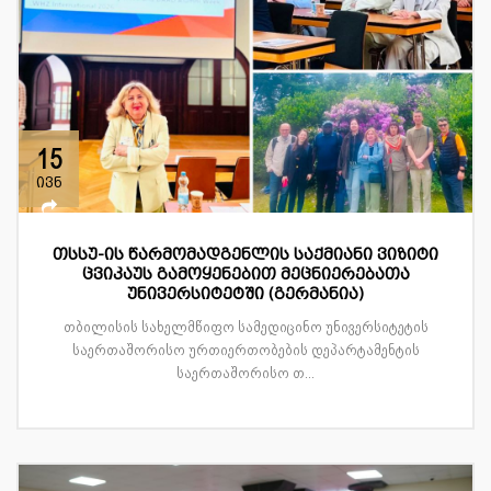
15
ივნ
თსსუ-ის წარმომადგენლის საქმიანი ვიზიტი
ცვიკაუს გამოყენებით მეცნიერებათა
უნივერსიტეტში (გერმანია)
თბილისის სახელმწიფო სამედიცინო უნივერსიტეტის
საერთაშორისო ურთიერთობების დეპარტამენტის
საერთაშორისო თ...