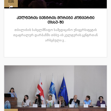
ივნ
კულტურის ცენტრის მორიგი კონცერტი
თსსუ-ში
თბილისის სახელმწიფო სამედიცინო უნივერსიტეტის
თეატრალურ დარბაზში თსსუ-ის კულტურის ცენტრთან
არსებული ვ...