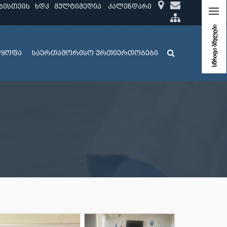
ბისთვის
ხდკ
მულტიმედია
კალენდარი
სწრაფი ბმულები
ლყოფა
საერთაშორისო ურთიერთობები