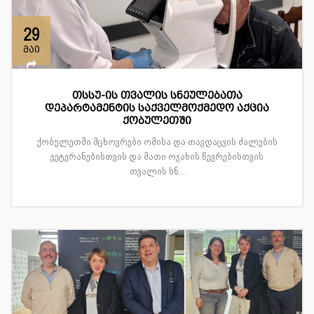
29
მაი
თსსუ-ის თვალის სნეულებათა
დეპარტამენტის საქველმოქმედო აქცია
ქობულეთში
ქობულეთში მცხოვრები ომისა და თავდაცვის ძალების
ვეტერანებისთვის და მათი ოჯახის წევრებისთვის
თვალის სნ...