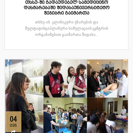
თსსუ-ში გადაუდებელ სამედიცინო
დახმარებაში შიდასაუნივერსიტეტო
შეჯიბრი გაიმართა
თსსუ-ის კლინიკური უნარების და
მულტიდისციპლინური სიმულაციის ცენტრის
ორგანიზებით გაიმართა შიდასა...
04
ივნ