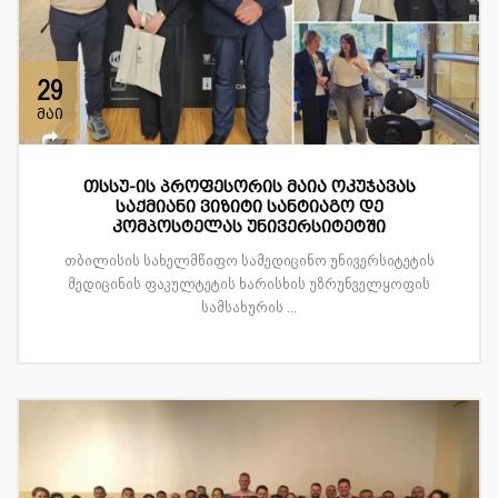
29
მაი
თსსუ-ის პროფესორის მაია ოკუჯავას
საქმიანი ვიზიტი სანტიაგო დე
კომპოსტელას უნივერსიტეტში
თბილისის სახელმწიფო სამედიცინო უნივერსიტეტის
მედიცინის ფაკულტეტის ხარისხის უზრუნველყოფის
სამსახურის ...