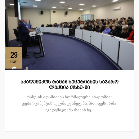
29
მაი
აკადემიკოს რამაზ ხეცურიანის საჯარო
ლექცია თსსუ-ში
თსსუ-ის ადამიანის ნორმალური ანატომიის
დეპარტამენტის ხელმძღვანელმა, პროფესორმა,
აკადემიკოსმა რამაზ ხე...