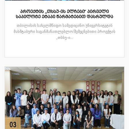
პროექტის „თსსუ-ის ელჩები“ პირველი
საპილოტე ეტაპი წარმატებით დასრულდა
თბილისის სახელმწიფო სამედიცინო უნივერსიტეტის
მასშტაბური საგანმანათლებლო/შემეცნებითი პროექტის
„თსსუ-ი...
03