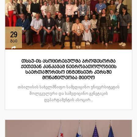
29
მაი
თსსუ-ის ასოცირებულმა პროფესორმა
ქეთევან კანკავამ ნეიროპათოლოგიის
საერთაშორისო ინტენსიურ კურსში
მონაწილეობა მიიღო
თბილისის სახელმწიფო სამედიცინო უნივერსიტეტის
მოლეკულური და სამედიცინო გენეტიკის
დეპარტამენტის ასოცირ...