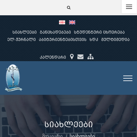
სიახლეები
განცხადებები
სტუდენტური ცხოვრება
ელ-ჟურნალი
აბიტურიენტებისთვის
ხდკ
მულტიმედია
კალენდარი
სიახლეები
მთავარი
სიახლეები