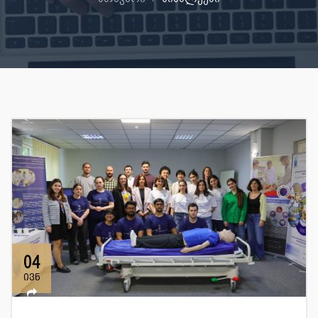
04
ივნ