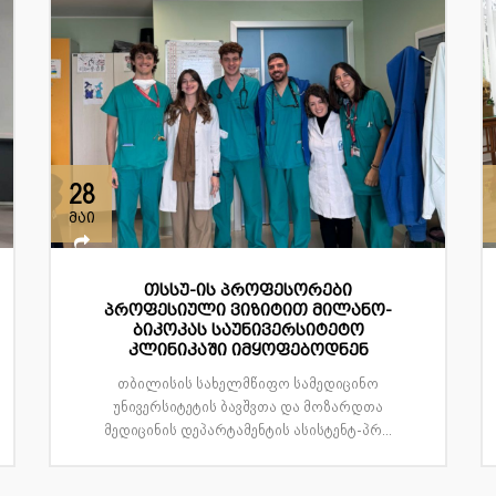
28
მაი
თსსუ-ის პროფესორები
პროფესიული ვიზიტით მილანო-
ბიკოკას საუნივერსიტეტო
კლინიკაში იმყოფებოდნენ
თბილისის სახელმწიფო სამედიცინო
უნივერსიტეტის ბავშვთა და მოზარდთა
მედიცინის დეპარტამენტის ასისტენტ-პრ...