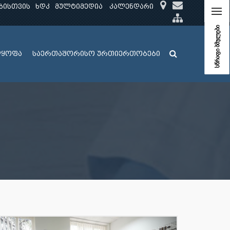
ბისთვის
ხდკ
მულტიმედია
კალენდარი
სწრაფი ბმულები
ლყოფა
საერთაშორისო ურთიერთობები