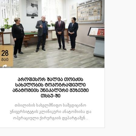
28
მაი
პროფესორ შალვა თოიძის
სახელობის ტოპოგრაფიული
ანატომიის უნიკალური მუზეუმი
თსსუ-ში
თბილისის სახელმწიფო სამედიცინო
უნივერსიტეტის კლინიკური ანატომიისა და
ოპერაციული ქირურგიის დეპარტამენ...