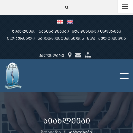
სიახლეები
განცხადებები
სტუდენტური ცხოვრება
ელ-ჟურნალი
აბიტურიენტებისთვის
ხდკ
მულტიმედია
კალენდარი
სიახლეები
მთავარი
სიახლეები