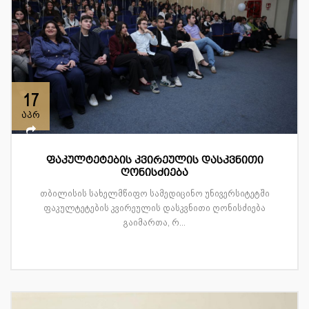
17
აპრ
ფაკულტეტების კვირეულის დასკვნითი
ღონისძიება
თბილისის სახელმწიფო სამედიცინო უნივერსიტეტში
ფაკულტეტების კვირეულის დასკვნითი ღონისძიება
გაიმართა, რ...