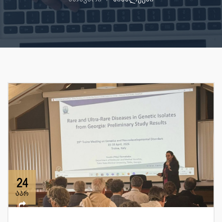
24
აპრ