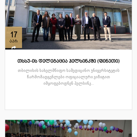
17
აპრ
თსსუ-ის დელეგაცია ჰელსინკში (ფინეთი)
თბილისის სახელმწიფო სამედიცინო უნივერსიტეტის
წარმომადგენლები ოფიციალური ვიზიტით
იმყოფებოდნენ ჰელსინკ...