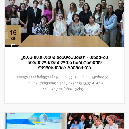
16
ივნ
„სოციოლოგია ჯანდაცვაში“ - თსსუ-ში
პირველკურსელთა საანგარიშო
ღონისძიება გაიმართა
თბილისის სახელმწიფო სამედიცინო უნივერსიტეტში
საზოგადოებრივი ჯანდაცვის ფაკულტეტის
საზოგადოებრივი ჯანდ...