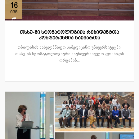
16
ივნ
თსსუ-ში სტომატოლოგიის რეზიდენტთა
კონფერენცია გაიმართა
თბილისის სახელმწიფო სამედიცინო უნივერსიტეტში,
თსსუ-ის სტომატოლოგიური საუნივერსიტეტო კლინიკის
ორგანიზ...