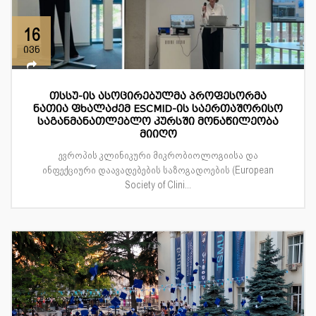
16
ივნ
თსსუ-ის ასოცირებულმა პროფესორმა
ნათია ფხალაძემ ESCMID-ის საერთაშორისო
საგანმანათლებლო კურსში მონაწილეობა
მიიღო
ევროპის კლინიკური მიკრობიოლოგიისა და
ინფექციური დაავადებების საზოგადოების (European
Society of Clini...