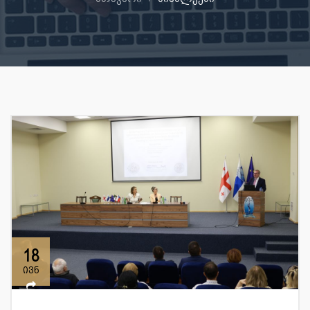
18
ივნ