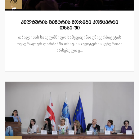
ივნ
კულტურის ცენტრის მორიგი კონცერტი
თსსუ-ში
თბილისის სახელმწიფო სამედიცინო უნივერსიტეტის
თეატრალურ დარბაზში თსსუ-ის კულტურის ცენტრთან
არსებული ვ...