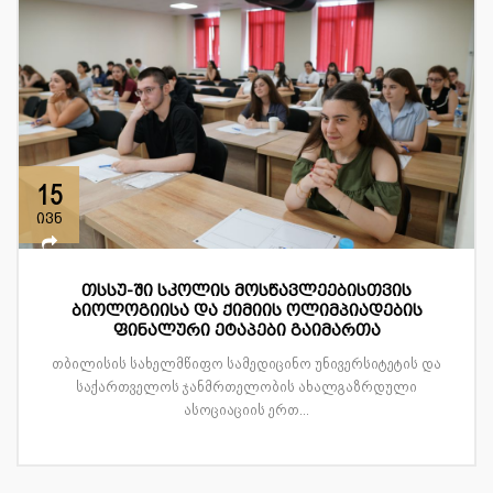
15
ივნ
თსსუ-ში სკოლის მოსწავლეებისთვის
ბიოლოგიისა და ქიმიის ოლიმპიადების
ფინალური ეტაპები გაიმართა
თბილისის სახელმწიფო სამედიცინო უნივერსიტეტის და
საქართველოს ჯანმრთელობის ახალგაზრდული
ასოციაციის ერთ...