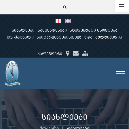
სიახლეები
განცხადებები
სტუდენტური ცხოვრება
ელ-ჟურნალი
აბიტურიენტებისთვის
ხდკ
მულტიმედია
კალენდარი
სიახლეები
მთავარი
სიახლეები