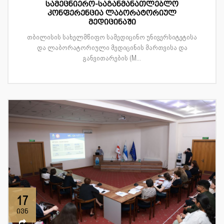
სამეცნიერო-საგანმანათლებლო
კონფერენცია ლაბორატორიულ
მედიცინაში
თბილისის სახელმწიფო სამედიცინო უნივერსიტეტისა
და ლაბორატორიული მედიცინის მართვისა და
განვითარების (M...
17
ივნ