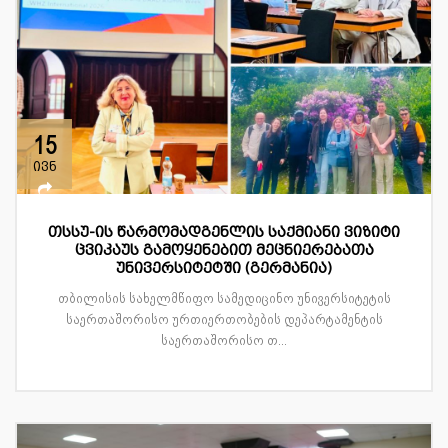
15
ივნ
თსსუ-ის წარმომადგენლის საქმიანი ვიზიტი
ცვიკაუს გამოყენებით მეცნიერებათა
უნივერსიტეტში (გერმანია)
თბილისის სახელმწიფო სამედიცინო უნივერსიტეტის
საერთაშორისო ურთიერთობების დეპარტამენტის
საერთაშორისო თ...