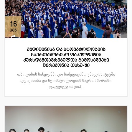
16
ივნ
მედიცინისა და სტომატოლოგიის
საერთაშორისო ფაკულტეტის
კურსდამთავრებულთა გამოსაშვები
ცერემონია თსსუ-ში
თბილისის სახელმწიფო სამედიცინო უნივერსიტეტში
მედიცინისა და სტომატოლოგიის საერთაშორისო
ფაკულტეტის დიპ...