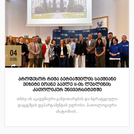
04
ივნ
პროფესორ რიმა ბერიაშვილის საქმიანი
ვიზიტი იოანე პავლე II-ის ლუბლინის
კათოლიკურ უნივერსიტეტში
თსსუ-ის აკადემიური განვითარების და სტრატეგიული
დაგეგმვის დეპარტამენტის უფროსი, პათოლოგიური
ანატომიის...