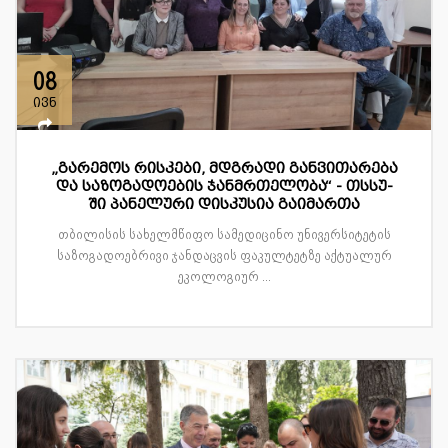
08
ივნ
„გარემოს რისკები, მდგრადი განვითარება
და საზოგადოების ჯანმრთელობა“ - თსსუ-
ში პანელური დისკუსია გაიმართა
თბილისის სახელმწიფო სამედიცინო უნივერსიტეტის
საზოგადოებრივი ჯანდაცვის ფაკულტეტზე აქტუალურ
ეკოლოგიურ ...