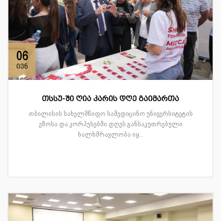
06
ივნ
თსსუ-ში ღია კარის დღე გაიმართა
თბილისის სახელმწიფო სამედიცინო უნივერსიტეტის
ეზოსა და კორპუსებში დღეს განსაკუთრებული
ხალხმრავლობა იყ...