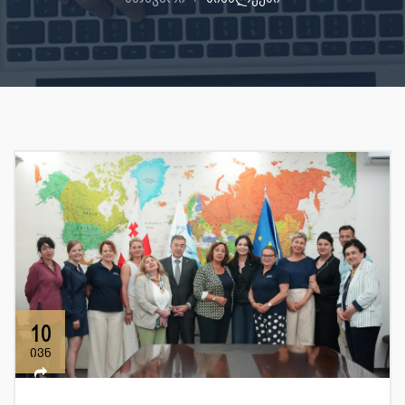
10
ივნ