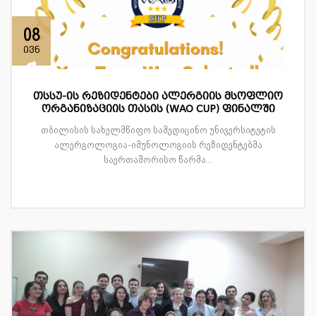
08
ივნ
თსსუ-ის რეზიდენტები ალერგიის მსოფლიო
ორგანიზაციის თასის (WAO CUP) ფინალში
თბილისის სახელმწიფო სამედიცინო უნივერსიტეტის
ალერგოლოგია-იმუნოლოგიის რეზიდენტებმა
საერთაშორისო წარმა...