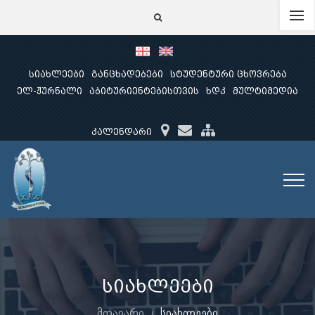
სიახლეები
განცხადებები
სტუდენტური ცხოვრება
ელ-ჟურნალი
აბიტურიენტებისთვის
ხდკ
მულტიმედია
კალენდარი
სიახლეები
მთავარი
სიახლეები