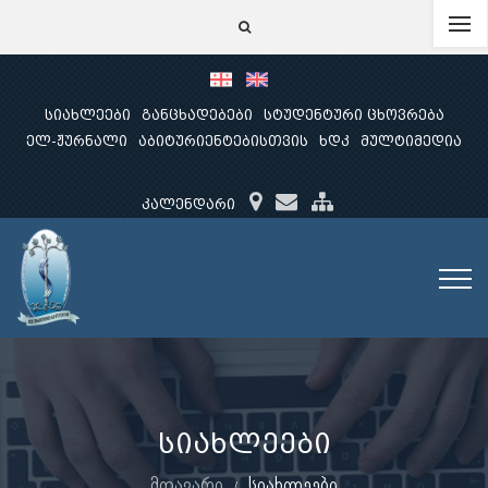
სიახლეები
განცხადებები
სტუდენტური ცხოვრება
ელ-ჟურნალი
აბიტურიენტებისთვის
ხდკ
მულტიმედია
კალენდარი
სიახლეები
მთავარი
სიახლეები