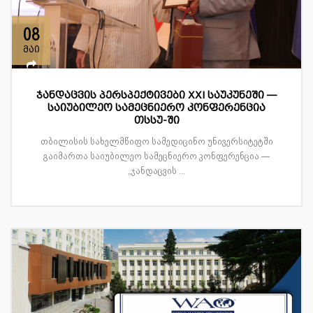
08
მაი
ჯანდაცვის პერსპექტივები XXI საუკუნეში —
საიუბილეო სამეცნიერო კონფერენცია
თსსუ-ში
თბილისის სახელმწიფო სამედიცინო უნივერსიტეტში
გაიმართა საიუბილეო სამეცნიერო კონფერენცია —
„ჯანდაცვის ...