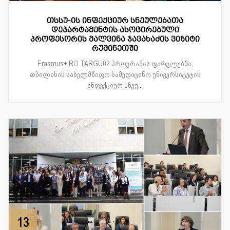
თსსუ-ის ინფექციურ სნეულებათა
დეპარტამენტის ასოცირებული
პროფესორის მალვინა ჯავახაძის ვიზიტი
რუმინეთში
Erasmus+ RO TARGU02 პროგრამის ფარგლებში,
თბილისის სახელმწიფო სამედიცინო უნივერსიტეტის
ინფექციურ სნეუ...
13