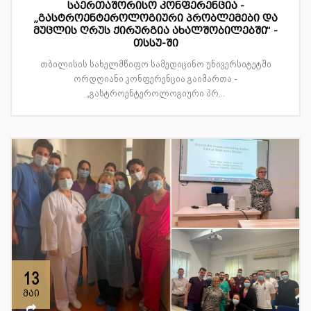
საერთაშორისო კონფერენცია -
„გასტროენტეროლოგიური პრობლემები და
მუცლის ღრუს ქირურგია ახალშობილებში“ -
თსსუ-ში
თბილისის სახელმწიფო სამედიცინო უნივერსიტეტში
ორდღიანი კონფერენცია გაიმართა -
„გასტროენტეროლოგიური პრ...
13
მაი