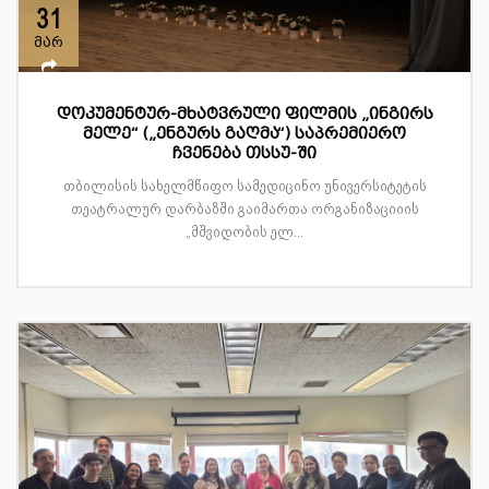
31
მარ
დოკუმენტურ-მხატვრული ფილმის „ინგირს
მელე“ („ენგურს გაღმა“) საპრემიერო
ჩვენება თსსუ-ში
თბილისის სახელმწიფო სამედიცინო უნივერსიტეტის
თეატრალურ დარბაზში გაიმართა ორგანიზაციიის
„მშვიდობის ელ...