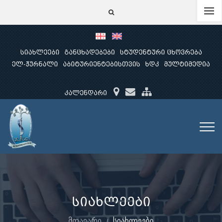
სიახლეები
განცხადებები
სტუდენტური ცხოვრება
ელ-ჟურნალი
აბიტურიენტებისთვის
ხდკ
მულტიმედია
კალენდარი
სიახლეები
მთავარი
სიახლეები