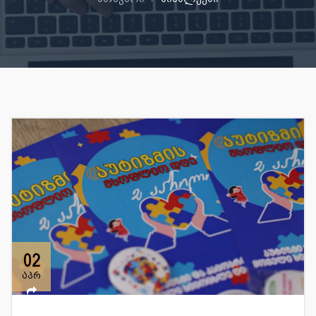
02
აპრ