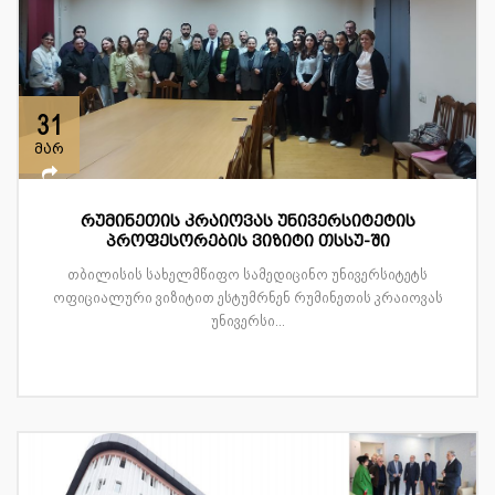
31
მარ
რუმინეთის კრაიოვას უნივერსიტეტის
პროფესორების ვიზიტი თსსუ-ში
თბილისის სახელმწიფო სამედიცინო უნივერსიტეტს
ოფიციალური ვიზიტით ესტუმრნენ რუმინეთის კრაიოვას
უნივერსი...