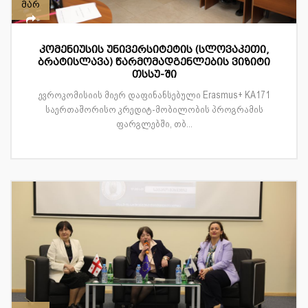
მარ
კომენიუსის უნივერსიტეტის (სლოვაკეთი,
ბრატისლავა) წარმომადგენლების ვიზიტი
თსსუ-ში
ევროკომისიის მიერ დაფინანსებული Erasmus+ KA171
საერთაშორისო კრედიტ-მობილობის პროგრამის
ფარგლებში, თბ...