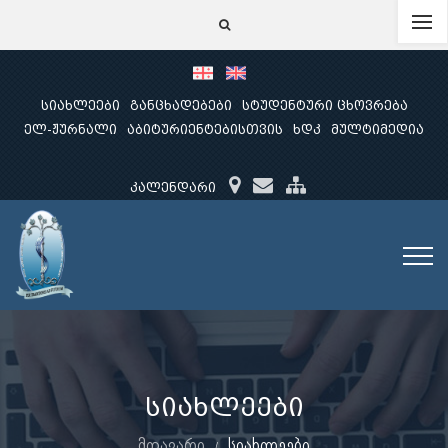
სიახლეები
განცხადებები
სტუდენტური ცხოვრება
ელ-ჟურნალი
აბიტურიენტებისთვის
ხდკ
მულტიმედია
კალენდარი
სიახლეები
მთავარი
სიახლეები