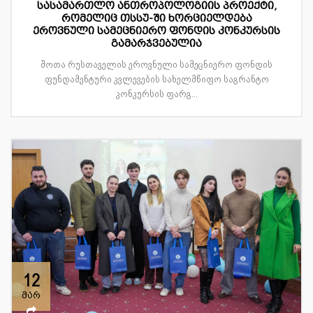
სასამართლო ანთროპოლოგიის პროექტი,
რომელიც თსსუ-ში ხორციელდება
ეროვნული სამეცნიერო ფონდის კონკურსის
გამარჯვებულია
შოთა რუსთაველის ეროვნული სამეცნიერო ფონდის
ფუნდამენტური კვლევების სახელმწიფო საგრანტო
კონკურსის ფარგ...
12
მარ