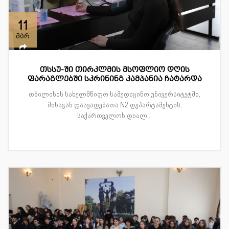
11
მარ
თსსუ-ში თირკლმის მსოფლიო დღის
ფარაგლებში სკრინინგ კამპანია ჩატარდა
თბილისის სახელმწიფო სამედიცინო უნივერსიტეტში,
შინაგან დაავადებათა N2 დეპარტამენტის,
საქართველოს დიალ...