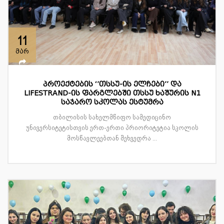
11
მარ
პროექტების ‘’თსსუ-ის ელჩები’’ და
LIFESTRAND-ის ფარგლებში თსსუ ხაშურის N1
საჯარო სკოლას ესტუმრა
თბილისის სახელმწიფო სამედიცინო
უნივერსიტეტისთვის ერთ-ერთი პრიორიტეტია სკოლის
მოსწავლეებთან შეხვედრა ...