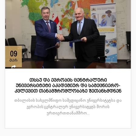
09
მარ
თსსუ და ევროპის ცენტრალური
უნივერსიტეტი აკადემიურ და სამეცნიერო-
კვლევით თანამშრომლობაზე შეთანხმდნენ
თბილისის სახელმწიფო სამედიცინო უნივერსიტეტსა და
ევროპის ცენტრალურ უნივერსიტეტს შორის
ურთიერთთანამშრო...