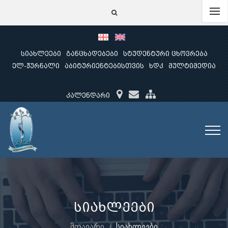
სიახლეები
განცხადებები
სტუდენტური ცხოვრება
ელ-ჟურნალი
აბიტურიენტებისთვის
ხდკ
მულტიმედია
კალენდარი
სიახლეები
მთავარი
სიახლეები