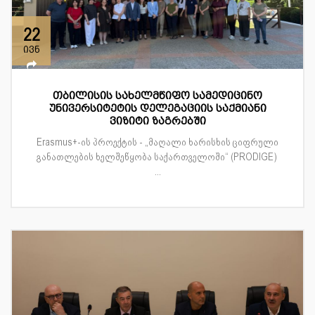
22
ივნ
თბილისის სახელმწიფო სამედიცინო
უნივერსიტეტის დელეგაციის საქმიანი
ვიზიტი ზაგრებში
Erasmus+-ის პროექტის - „მაღალი ხარისხის ციფრული
განათლების ხელშეწყობა საქართველოში“ (PRODIGE)
...