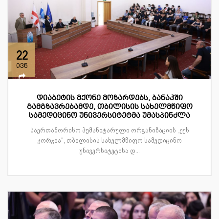
22
ივნ
დიაბეტის მქონე მოზარდებს, ბანაკში
გამგზავრებამდე, თბილისის სახელმწიფო
სამედიცინო უნივერსიტეტმა უმასპინძლა
საერთაშორისო ჰუმანიტარული ორგანიზაციის „ექს
ჯორჯია“, თბილისის სახელმწიფო სამედიცინო
უნივერსიტეტისა დ...