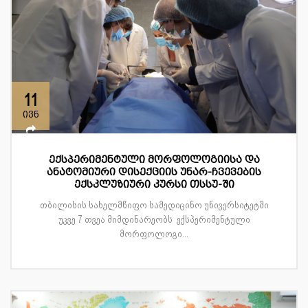
11
ივნ
ექსპერიმენტული მორფოლოგიისა და
ანატომიური დისექციის უნარ-ჩვევების
ექსკლუზიური კურსი თსსუ-ში
თბილისის სახელმწიფო სამედიცინო უნივერსიტეტში
უკვე 7 თვეა მიმდინარეობს ექსპერიმენტული
მორფოლოგი...