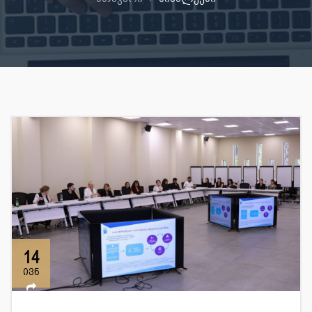
14
ივნ