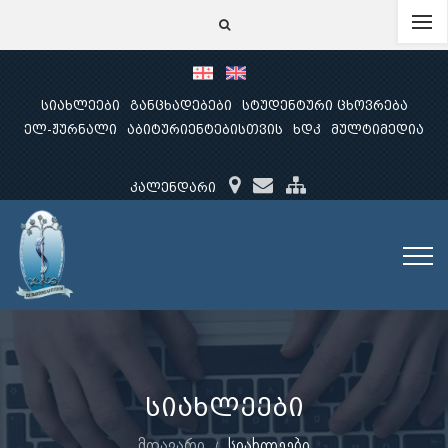
სიახლეები
განცხადებები
სტუდენტური ცხოვრება
ელ-ჟურნალი
აბიტურიენტებისთვის
ხდკ
მულტიმედია
კალენდარი
სიახლეები
მთავარი
სიახლეები