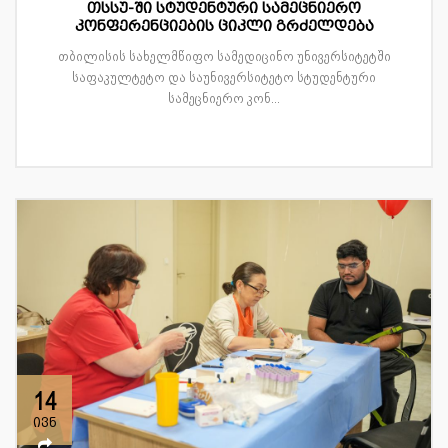
თსსუ-ში სტუდენტური სამეცნიერო
კონფერენციების ციკლი გრძელდება
თბილისის სახელმწიფო სამედიცინო უნივერსიტეტში
საფაკულტეტო და საუნივერსიტეტო სტუდენტური
სამეცნიერო კონ...
14
ივნ