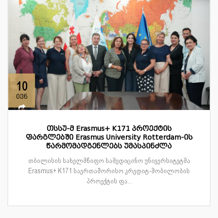
10
ივნ
თსსუ-მ Erasmus+ K171 პროექტის
ფარგლებში Erasmus University Rotterdam-ის
წარმომადგენლებს უმასპინძლა
თბილისის სახელმწიფო სამედიცინო უნივერსიტეტმა
Erasmus+ K171 საერთაშორისო კრედიტ-მობილობის
პროექტის ფა...