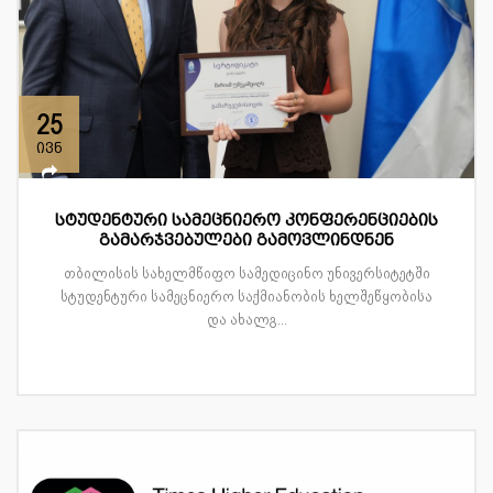
25
ივნ
სტუდენტური სამეცნიერო კონფერენციების
გამარჯვებულები გამოვლინდნენ
თბილისის სახელმწიფო სამედიცინო უნივერსიტეტში
სტუდენტური სამეცნიერო საქმიანობის ხელშეწყობისა
და ახალგ...