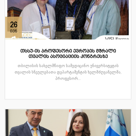
26
ივნ
თსსუ-ის პროფესორი ევროპის მშრალი
თვალის ასოციაციის კონგრესზე
თბილისის სახელმწიფო სამედიცინო უნივერსიტეტის
თვალის სნეულებათა დეპარტამენტის ხელმძღვანელმა,
პროფესორ...