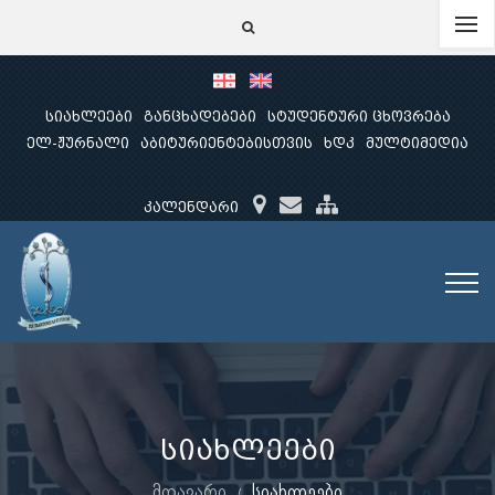
სიახლეები
განცხადებები
სტუდენტური ცხოვრება
ელ-ჟურნალი
აბიტურიენტებისთვის
ხდკ
მულტიმედია
კალენდარი
სიახლეები
მთავარი
სიახლეები