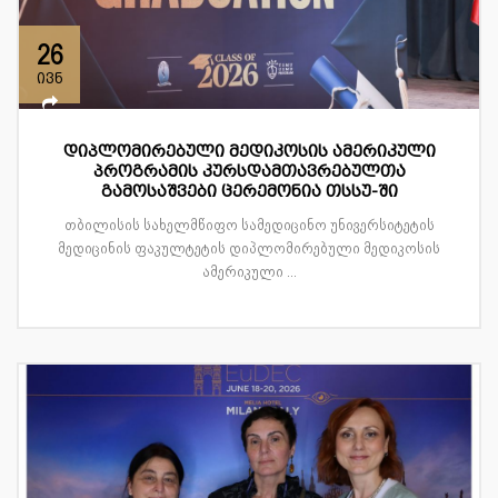
26
ივნ
დიპლომირებული მედიკოსის ამერიკული
პროგრამის კურსდამთავრებულთა
გამოსაშვები ცერემონია თსსუ-ში
თბილისის სახელმწიფო სამედიცინო უნივერსიტეტის
მედიცინის ფაკულტეტის დიპლომირებული მედიკოსის
ამერიკული ...