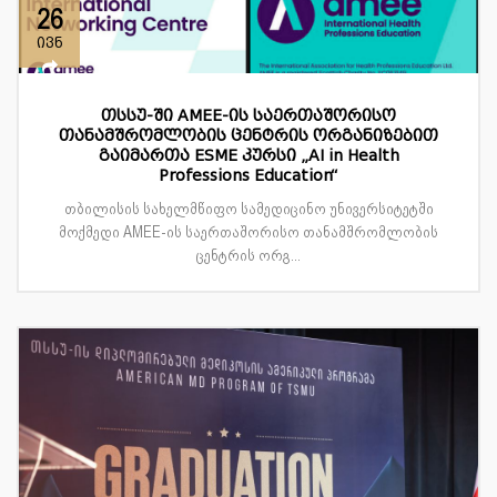
26
ივნ
თსსუ-ში AMEE-ის საერთაშორისო
თანამშრომლობის ცენტრის ორგანიზებით
გაიმართა ESME კურსი „AI in Health
Professions Education“
თბილისის სახელმწიფო სამედიცინო უნივერსიტეტში
მოქმედი AMEE-ის საერთაშორისო თანამშრომლობის
ცენტრის ორგ...