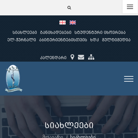
სიახლეები
განცხადებები
სტუდენტური ცხოვრება
ელ-ჟურნალი
აბიტურიენტებისთვის
ხდკ
მულტიმედია
კალენდარი
სიახლეები
მთავარი
სიახლეები