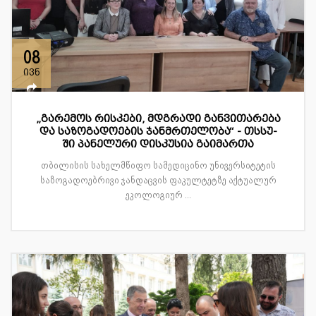
08
ივნ
„გარემოს რისკები, მდგრადი განვითარება
და საზოგადოების ჯანმრთელობა“ - თსსუ-
ში პანელური დისკუსია გაიმართა
თბილისის სახელმწიფო სამედიცინო უნივერსიტეტის
საზოგადოებრივი ჯანდაცვის ფაკულტეტზე აქტუალურ
ეკოლოგიურ ...