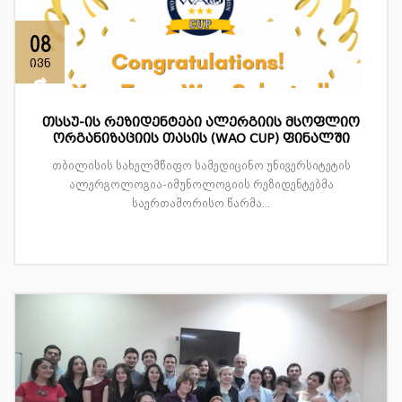
08
ივნ
თსსუ-ის რეზიდენტები ალერგიის მსოფლიო
ორგანიზაციის თასის (WAO CUP) ფინალში
თბილისის სახელმწიფო სამედიცინო უნივერსიტეტის
ალერგოლოგია-იმუნოლოგიის რეზიდენტებმა
საერთაშორისო წარმა...