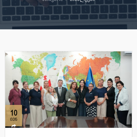
10
ივნ