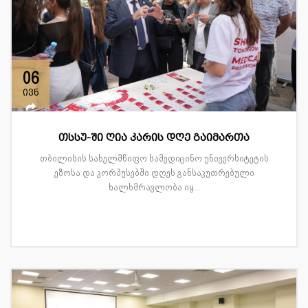
06
ივნ
თსსუ-ში ღია კარის დღე გაიმართა
თბილისის სახელმწიფო სამედიცინო უნივერსიტეტის
ეზოსა და კორპუსებში დღეს განსაკუთრებული
ხალხმრავლობა იყ...