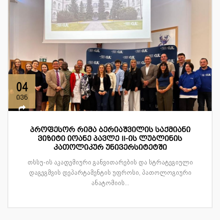
04
ივნ
პროფესორ რიმა ბერიაშვილის საქმიანი
ვიზიტი იოანე პავლე II-ის ლუბლინის
კათოლიკურ უნივერსიტეტში
თსსუ-ის აკადემიური განვითარების და სტრატეგიული
დაგეგმვის დეპარტამენტის უფროსი, პათოლოგიური
ანატომიის...