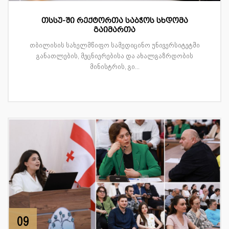
თსსუ-ში რექტორთა საბჭოს სხდომა
გაიმართა
თბილისის სახელმწიფო სამედიცინო უნივერსიტეტში
განათლების, მეცნიერებისა და ახალგაზრდობის
მინისტრის, გი...
09