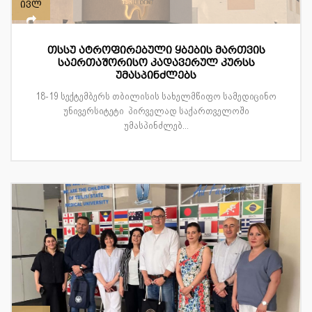
ივლ
თსსუ ატროფირებული ყბების მართვის
საერთაშორისო კადავერულ კურსს
უმასპინძლებს
18-19 სექტემბერს თბილისის სახელმწიფო სამედიცინო
უნივერსიტეტი პირველად საქართველოში
უმასპინძლებ...