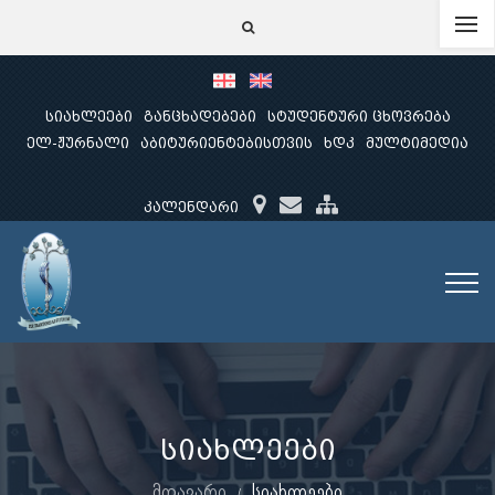
სიახლეები
განცხადებები
სტუდენტური ცხოვრება
ელ-ჟურნალი
აბიტურიენტებისთვის
ხდკ
მულტიმედია
კალენდარი
სიახლეები
მთავარი
სიახლეები