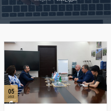
05
აგვ