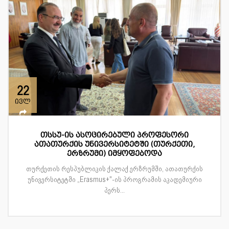
22
ივლ
თსსუ-ის ასოცირებული პროფესორი
ათათურქის უნივერსიტეტში (თურქეთი,
ერზრუმი) იმყოფებოდა
თურქეთის რესპუბლიკის ქალაქ ერზრუმში, ათათურქის
უნივერსიტეტში „Erasmus+"-ის პროგრამის აკადემიური
პერს...