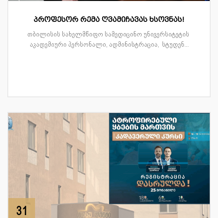
პროფესორ რემა ღვამიჩავას ხსოვნას!
თბილისის სახელმწიფო სამედიცინო უნივერსიტეტის
აკადემიური პერსონალი, ადმინისტრაცია, სტუდენ...
31