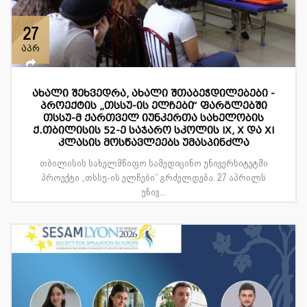
27
აპრ
ახალი შეხვედრა, ახალი შთაბეჭდილებები -
პროექტის „თსსუ-ის ელჩები“ ფარგლებში
თსსუ-მ ქართველ იუნკერთა სახელობის
ქ.თბილისის 52-ე საჯარო სკოლის IX, X და XI
კლასის მოსწავლეებს უმასპინძლა
თბილისის სახელმწიფო სამედიცინო უნივერსიტეტში
პროექტი „თსსუ-ის ელჩები“ გრძელდება. 27 აპრილს
უნივ...