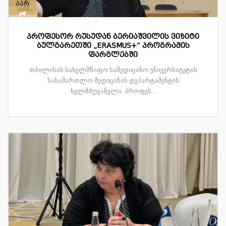
აპრ
პროფესორ რუსუდან ბერიაშვილის ვიზიტი
ბულგარეთში „ERASMUS+“ პროგრამის
ფარგლებში
თბილისის სახელმწიფო სამედიცინო უნივერსიტეტის
სასამართლო მედიცინის დეპარტამენტის
ხელმძღვანელი, პროფეს...