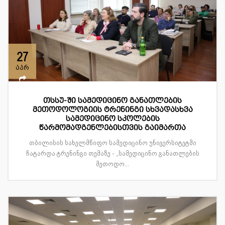
27
აპრ
თსსუ-ში სამედიცინო განათლების
მეთოდოლოგიის ტრენინგი სხვადასხვა
სამედიცინო სკოლების
წარმომადგენლებისთვის გაიმართა
თბილისის სახელმწიფო სამედიცინო უნივერსიტეტში
ჩატარდა ტრენინგი თემაზე - „სამედიცინო განათლების
მეთოდო...