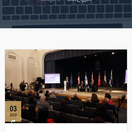
03
მაი