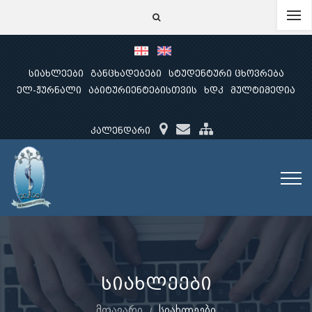
სიახლეები
განცხადებები
სტუდენტური ცხოვრება
ელ-ჟურნალი
აბიტურიენტებისთვის
ხდკ
მულტიმედია
კალენდარი
სიახლეები
მთავარი
სიახლეები