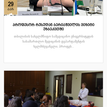
29
აპრ
პროფესორ რუსუდან ბერიაშვილის ვიზიტი
უზბეკეთში
თბილისის სახელმწიფო სამედიცინო უნივერსიტეტის
სასამართლო მედიცინის დეპარტამენტის
ხელმძღვანელი, პროფეს...