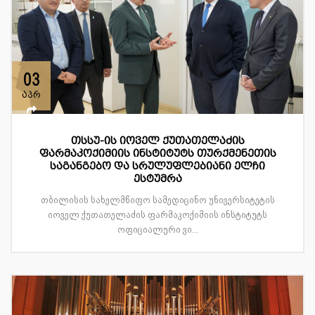
03
აპრ
თსსუ-ის იოველ ქუთათელაძის
ფარმაკოქიმიის ინსტიტუტს თურქმენეთის
საგანგებო და სრულუფლებიანი ელჩი
ესტუმრა
თბილისის სახელმწიფო სამედიცინო უნივერსიტეტის
იოველ ქუთათელაძის ფარმაკოქიმიის ინსტიტუტს
ოფიციალური ვი...