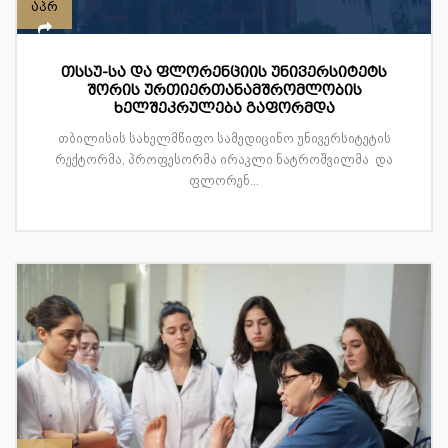
აპრ
თსსუ-სა და ფლორენციის უნივერსიტეტს
შორის ურთიერთანამშრომლობის
ხელშეკრულება გაფორმდა
თბილისის სახელმწიფო სამედიცინო უნივერსიტეტის
რექტორმა, პროფესორმა ირაკლი ნატროშვილმა და
ფლორენ...