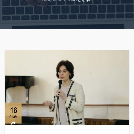
16
აპრ