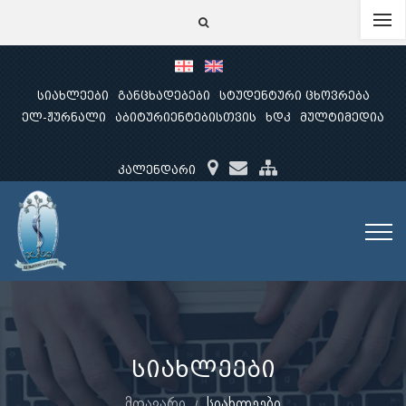
სიახლეები
განცხადებები
სტუდენტური ცხოვრება
ელ-ჟურნალი
აბიტურიენტებისთვის
ხდკ
მულტიმედია
კალენდარი
სიახლეები
მთავარი
სიახლეები