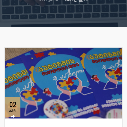
02
აპრ