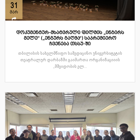
31
მარ
დოკუმენტურ-მხატვრული ფილმის „ინგირს
მელე“ („ენგურს გაღმა“) საპრემიერო
ჩვენება თსსუ-ში
თბილისის სახელმწიფო სამედიცინო უნივერსიტეტის
თეატრალურ დარბაზში გაიმართა ორგანიზაციიის
„მშვიდობის ელ...