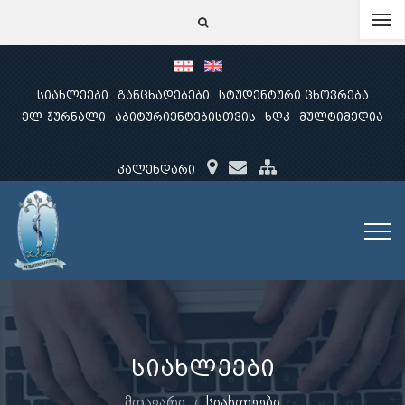
სიახლეები
განცხადებები
სტუდენტური ცხოვრება
ელ-ჟურნალი
აბიტურიენტებისთვის
ხდკ
მულტიმედია
კალენდარი
სიახლეები
მთავარი
სიახლეები