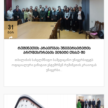
31
მარ
რუმინეთის კრაიოვას უნივერსიტეტის
პროფესორების ვიზიტი თსსუ-ში
თბილისის სახელმწიფო სამედიცინო უნივერსიტეტს
ოფიციალური ვიზიტით ესტუმრნენ რუმინეთის კრაიოვას
უნივერსი...