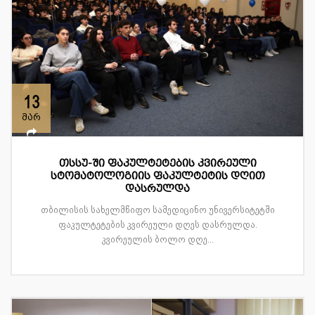
13
მარ
თსსუ-ში ფაკულტეტების კვირეული
სტომატოლოგიის ფაკულტეტის დღით
დასრულდა
თბილისის სახელმწიფო სამედიცინო უნივერსიტეტში
ფაკულტეტების კვირეული დღეს დასრულდა.
კვირეულის ბოლო დღე...