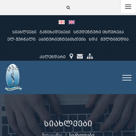
სიახლეები
განცხადებები
სტუდენტური ცხოვრება
ელ-ჟურნალი
აბიტურიენტებისთვის
ხდკ
მულტიმედია
კალენდარი
სიახლეები
მთავარი
სიახლეები