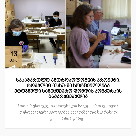
13
მარ
სასამართლო ანთროპოლოგიის პროექტი,
რომელიც თსსუ-ში ხორციელდება
ეროვნული სამეცნიერო ფონდის კონკურსის
გამარჯვებულია
შოთა რუსთაველის ეროვნული სამეცნიერო ფონდის
ფუნდამენტური კვლევების სახელმწიფო საგრანტო
კონკურსის ფარგ...