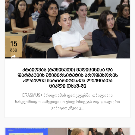
15
მაი
კრაიოვას (რუმინეთი) მედიცინისა და
ფარმაციის უნივერსიტეტის პროფესორის
კლაუდიუ მარგარიტესკუს ლექციათა
ციკლი თსსუ-ში
ERASMUS+ პროგრამის ფარგლებში, თბილისის
სახელმწიფო სამედიცინო უნივერსიტეტს ოფიციალური
ვიზიტით ეწვია კ...