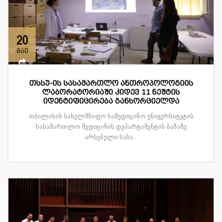
20
მაი
თსსუ-ის სასამართლო ანთროპოლოგიის
ლაბორატორიაში კიდევ 11 ნეშტის
იდენტიფიცირება განხორციელდა
თბილისის სახელმწიფო სამედიცინო უნივერსიტეტის
სასამართლო მედიცინის დეპარტამენტის ბაზაზე
არსებული სასა...