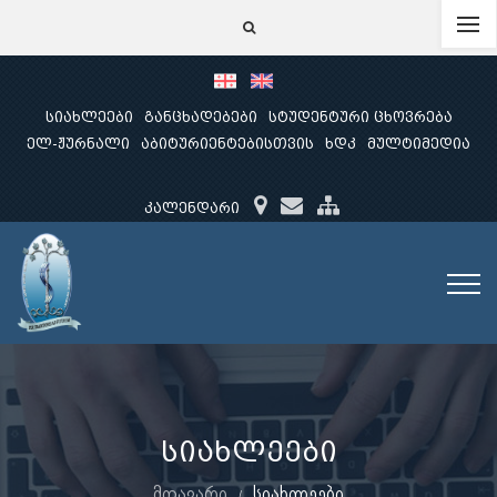
სიახლეები
განცხადებები
სტუდენტური ცხოვრება
ელ-ჟურნალი
აბიტურიენტებისთვის
ხდკ
მულტიმედია
კალენდარი
სიახლეები
მთავარი
სიახლეები