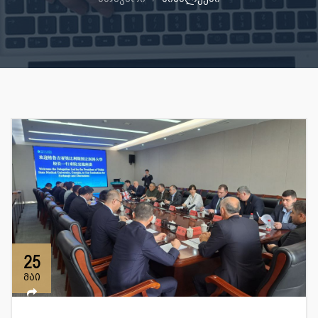
25
მაი