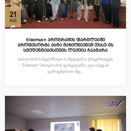
21
მაი
Erasmus+ პროგრამის ფარგლებში
პროფესორმა ასტა მაზიონიენემ თსსუ-ის
სტუდენტებისთვის ლექცია ჩაატარა
თბილისის სახელმწიფო სამედიცინო უნივერსიტეტს
Erasmus+ პროგრამის ფარგლებში, კლაიპედას
გამოყენებითი მეც...