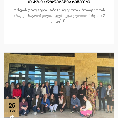
თსსუ-ის დელეგაცია ჩინეთში
თსსუ-ის დელეგაციის ვიზიტი, რექტორის, პროფესორის
ირაკლი ნატროშვილის ხელმძღვანელობით ჩინეთში 2
დოკუმენ...
25
მაი