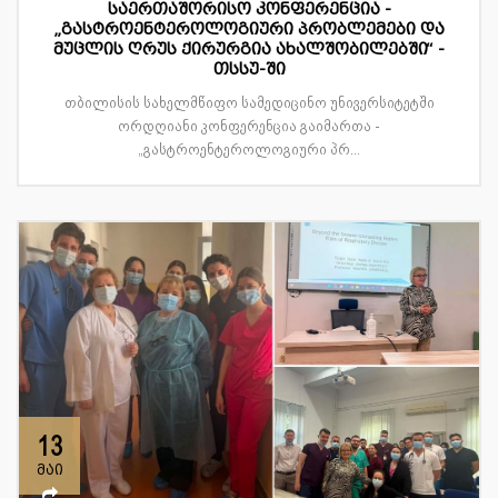
საერთაშორისო კონფერენცია -
„გასტროენტეროლოგიური პრობლემები და
მუცლის ღრუს ქირურგია ახალშობილებში“ -
თსსუ-ში
თბილისის სახელმწიფო სამედიცინო უნივერსიტეტში
ორდღიანი კონფერენცია გაიმართა -
„გასტროენტეროლოგიური პრ...
13
მაი