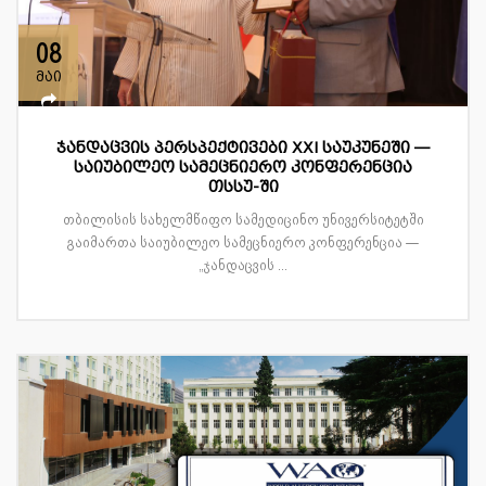
08
მაი
ჯანდაცვის პერსპექტივები XXI საუკუნეში —
საიუბილეო სამეცნიერო კონფერენცია
თსსუ-ში
თბილისის სახელმწიფო სამედიცინო უნივერსიტეტში
გაიმართა საიუბილეო სამეცნიერო კონფერენცია —
„ჯანდაცვის ...