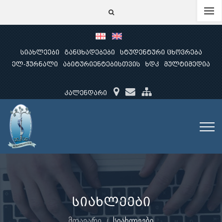
სიახლეები
განცხადებები
სტუდენტური ცხოვრება
ელ-ჟურნალი
აბიტურიენტებისთვის
ხდკ
მულტიმედია
კალენდარი
სიახლეები
მთავარი
სიახლეები