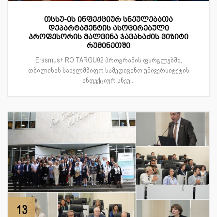
თსსუ-ის ინფექციურ სნეულებათა
დეპარტამენტის ასოცირებული
პროფესორის მალვინა ჯავახაძის ვიზიტი
რუმინეთში
Erasmus+ RO TARGU02 პროგრამის ფარგლებში,
თბილისის სახელმწიფო სამედიცინო უნივერსიტეტის
ინფექციურ სნეუ...
13