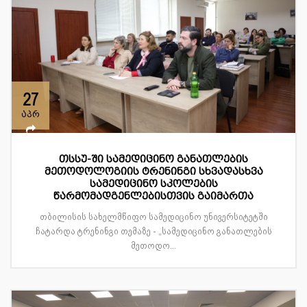
27
აპრ
თსსუ-ში სამედიცინო განათლების
მეთოდოლოგიის ტრენინგი სხვადასხვა
სამედიცინო სკოლების
წარმომადგენლებისთვის გაიმართა
თბილისის სახელმწიფო სამედიცინო უნივერსიტეტში
ჩატარდა ტრენინგი თემაზე - „სამედიცინო განათლების
მეთოდო...