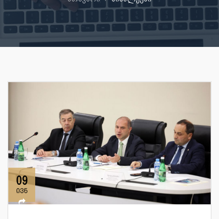
09
ივნ