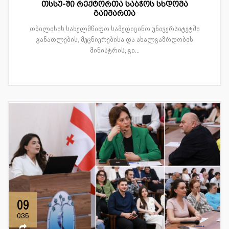
თსსუ-ში რექტორთა საბჭოს სხდომა
გაიმართა
თბილისის სახელმწიფო სამედიცინო უნივერსიტეტში
განათლების, მეცნიერებისა და ახალგაზრდობის
მინისტრის, გი...
09
ივნ