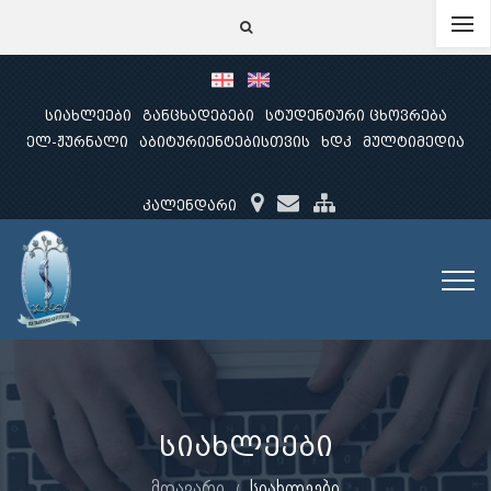
სიახლეები
განცხადებები
სტუდენტური ცხოვრება
ელ-ჟურნალი
აბიტურიენტებისთვის
ხდკ
მულტიმედია
კალენდარი
სიახლეები
მთავარი
სიახლეები