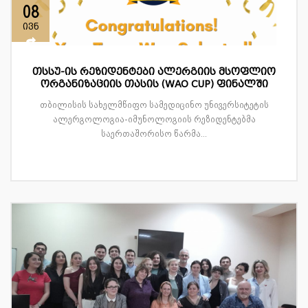
08
ივნ
თსსუ-ის რეზიდენტები ალერგიის მსოფლიო
ორგანიზაციის თასის (WAO CUP) ფინალში
თბილისის სახელმწიფო სამედიცინო უნივერსიტეტის
ალერგოლოგია-იმუნოლოგიის რეზიდენტებმა
საერთაშორისო წარმა...