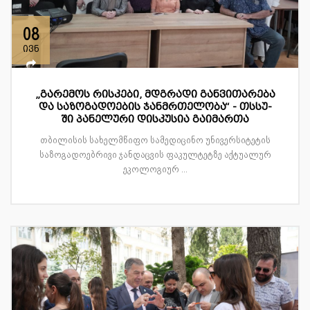
08
ივნ
„გარემოს რისკები, მდგრადი განვითარება
და საზოგადოების ჯანმრთელობა“ - თსსუ-
ში პანელური დისკუსია გაიმართა
თბილისის სახელმწიფო სამედიცინო უნივერსიტეტის
საზოგადოებრივი ჯანდაცვის ფაკულტეტზე აქტუალურ
ეკოლოგიურ ...