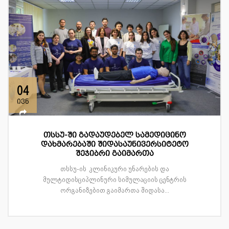
04
ივნ
თსსუ-ში გადაუდებელ სამედიცინო
დახმარებაში შიდასაუნივერსიტეტო
შეჯიბრი გაიმართა
თსსუ-ის კლინიკური უნარების და
მულტიდისციპლინური სიმულაციის ცენტრის
ორგანიზებით გაიმართა შიდასა...