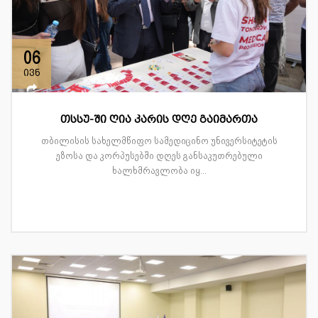
06
ივნ
თსსუ-ში ღია კარის დღე გაიმართა
თბილისის სახელმწიფო სამედიცინო უნივერსიტეტის
ეზოსა და კორპუსებში დღეს განსაკუთრებული
ხალხმრავლობა იყ...