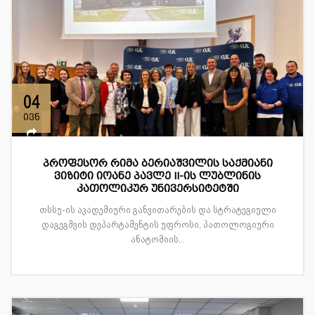
04
ივნ
პროფესორ რიმა ბერიაშვილის საქმიანი
ვიზიტი იოანე პავლე II-ის ლუბლინის
კათოლიკურ უნივერსიტეტში
თსსუ-ის აკადემიური განვითარების და სტრატეგიული
დაგეგმვის დეპარტამენტის უფროსი, პათოლოგიური
ანატომიის...