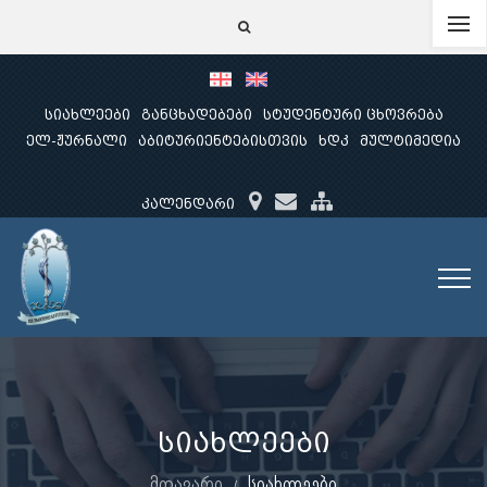
სიახლეები
განცხადებები
სტუდენტური ცხოვრება
ელ-ჟურნალი
აბიტურიენტებისთვის
ხდკ
მულტიმედია
კალენდარი
სიახლეები
მთავარი
სიახლეები