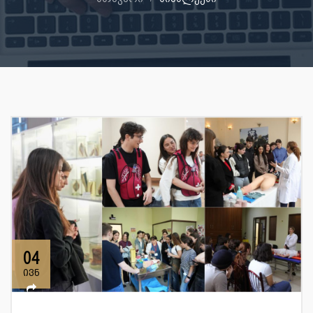
04
ივნ