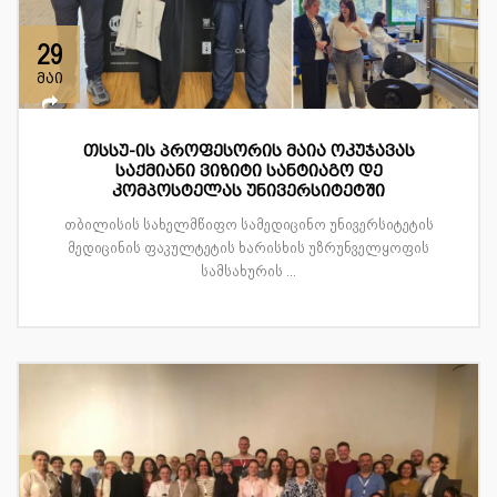
29
მაი
თსსუ-ის პროფესორის მაია ოკუჯავას
საქმიანი ვიზიტი სანტიაგო დე
კომპოსტელას უნივერსიტეტში
თბილისის სახელმწიფო სამედიცინო უნივერსიტეტის
მედიცინის ფაკულტეტის ხარისხის უზრუნველყოფის
სამსახურის ...