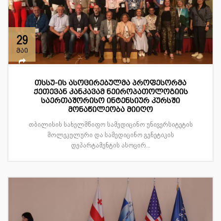
29
მაი
თსსუ-ის ასოცირებულმა პროფესორმა
ქეთევან კანკავამ ნეიროპათოლოგიის
საერთაშორისო ინტენსიურ კურსში
მონაწილეობა მიიღო
თბილისის სახელმწიფო სამედიცინო უნივერსიტეტის
მოლეკულური და სამედიცინო გენეტიკის
დეპარტამენტის ასოცირ...