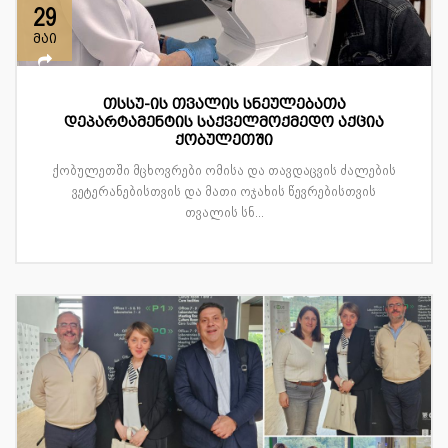
29
მაი
თსსუ-ის თვალის სნეულებათა
დეპარტამენტის საქველმოქმედო აქცია
ქობულეთში
ქობულეთში მცხოვრები ომისა და თავდაცვის ძალების
ვეტერანებისთვის და მათი ოჯახის წევრებისთვის
თვალის სნ...