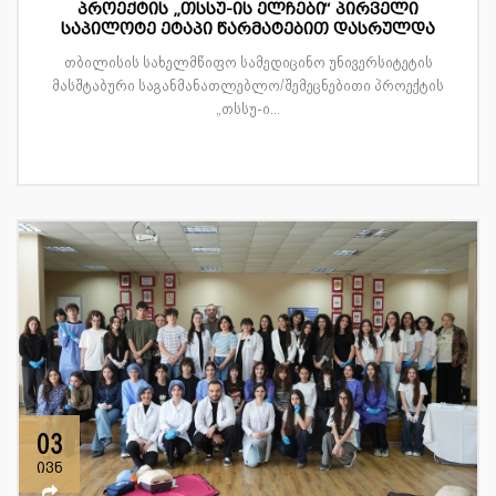
პროექტის „თსსუ-ის ელჩები“ პირველი
საპილოტე ეტაპი წარმატებით დასრულდა
თბილისის სახელმწიფო სამედიცინო უნივერსიტეტის
მასშტაბური საგანმანათლებლო/შემეცნებითი პროექტის
„თსსუ-ი...
03
ივნ