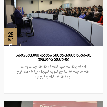
29
მაი
აკადემიკოს რამაზ ხეცურიანის საჯარო
ლექცია თსსუ-ში
თსსუ-ის ადამიანის ნორმალური ანატომიის
დეპარტამენტის ხელმძღვანელმა, პროფესორმა,
აკადემიკოსმა რამაზ ხე...