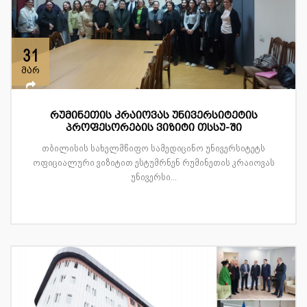
31
მარ
რუმინეთის კრაიოვას უნივერსიტეტის
პროფესორების ვიზიტი თსსუ-ში
თბილისის სახელმწიფო სამედიცინო უნივერსიტეტს
ოფიციალური ვიზიტით ესტუმრნენ რუმინეთის კრაიოვას
უნივერსი...