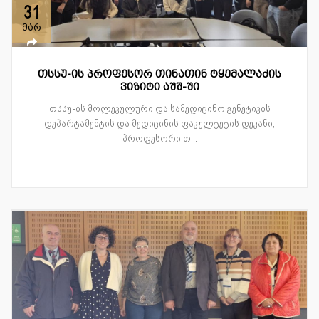
31
მარ
თსსუ-ის პროფესორ თინათინ ტყემალაძის
ვიზიტი აშშ-ში
თსსუ-ის მოლეკულური და სამედიცინო გენეტიკის
დეპარტამენტის და მედიცინის ფაკულტეტის დეკანი,
პროფესორი თ...