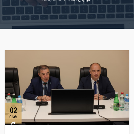
02
აპრ