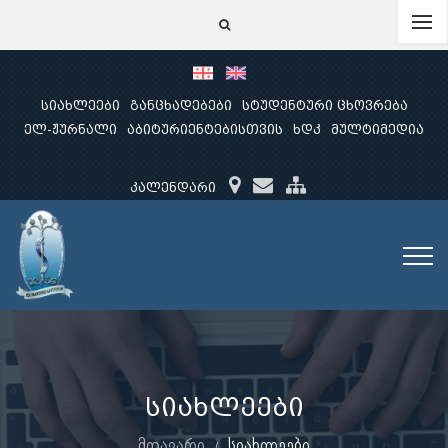
სიახლეები
განცხადებები
სტუდენტური ცხოვრება
ელ-ჟურნალი
აბიტურიენტებისთვის
ხდკ
მულტიმედია
კალენდარი
სიახლეები
მთავარი
სიახლეები