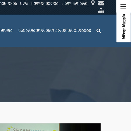
ბისთვის
ხდკ
მულტიმედია
კალენდარი
სწრაფი ბმულები
ლყოფა
საერთაშორისო ურთიერთობები