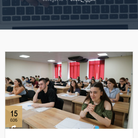
15
ივნ