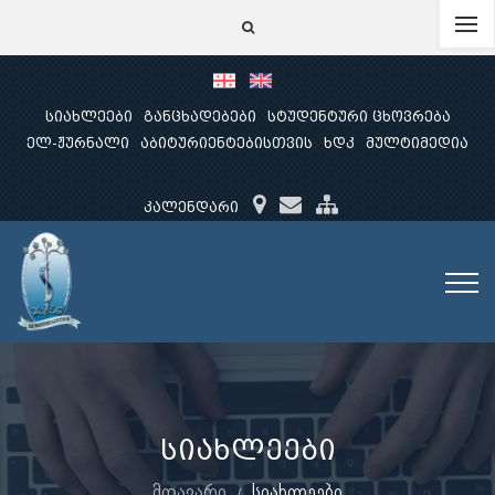
სიახლეები
განცხადებები
სტუდენტური ცხოვრება
ელ-ჟურნალი
აბიტურიენტებისთვის
ხდკ
მულტიმედია
კალენდარი
სიახლეები
მთავარი
სიახლეები