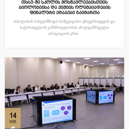
თსსუ-ში სკოლის მოსწავლეებისთვის
ბიოლოგიისა და ქიმიის ოლიმპიადების
ფინალური ეტაპები გაიმართა
თბილისის სახელმწიფო სამედიცინო უნივერსიტეტის და
საქართველოს ჯანმრთელობის ახალგაზრდული
ასოციაციის ერთ...
14
ივნ