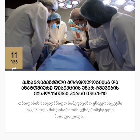
11
ივნ
ექსპერიმენტული მორფოლოგიისა და
ანატომიური დისექციის უნარ-ჩვევების
ექსკლუზიური კურსი თსსუ-ში
თბილისის სახელმწიფო სამედიცინო უნივერსიტეტში
უკვე 7 თვეა მიმდინარეობს ექსპერიმენტული
მორფოლოგი...