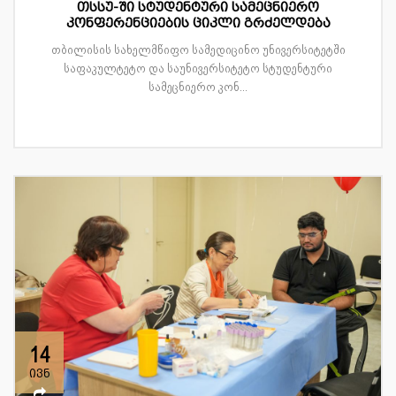
თსსუ-ში სტუდენტური სამეცნიერო
კონფერენციების ციკლი გრძელდება
თბილისის სახელმწიფო სამედიცინო უნივერსიტეტში
საფაკულტეტო და საუნივერსიტეტო სტუდენტური
სამეცნიერო კონ...
14
ივნ