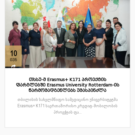
10
ივნ
თსსუ-მ Erasmus+ K171 პროექტის
ფარგლებში Erasmus University Rotterdam-ის
წარმომადგენლებს უმასპინძლა
თბილისის სახელმწიფო სამედიცინო უნივერსიტეტმა
Erasmus+ K171 საერთაშორისო კრედიტ-მობილობის
პროექტის ფა...