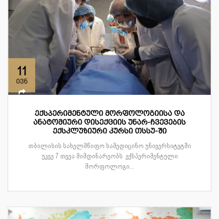
11
ივნ
ექსპერიმენტული მორფოლოგიისა და
ანატომიური დისექციის უნარ-ჩვევების
ექსკლუზიური კურსი თსსუ-ში
თბილისის სახელმწიფო სამედიცინო უნივერსიტეტში
უკვე 7 თვეა მიმდინარეობს ექსპერიმენტული
მორფოლოგი...