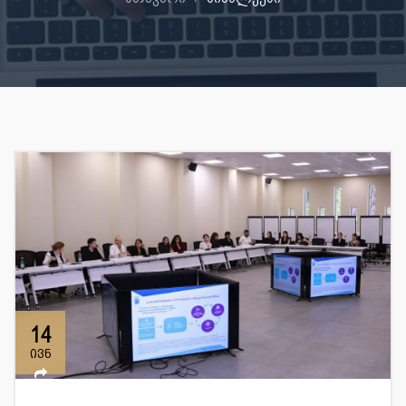
14
ივნ