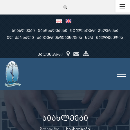
სიახლეები
განცხადებები
სტუდენტური ცხოვრება
ელ-ჟურნალი
აბიტურიენტებისთვის
ხდკ
მულტიმედია
კალენდარი
სიახლეები
მთავარი
სიახლეები