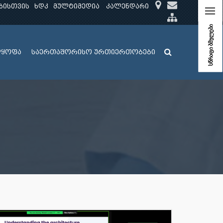
ბისთვის
ხდკ
მულტიმედია
კალენდარი
სწრაფი ბმულები
ლყოფა
საერთაშორისო ურთიერთობები