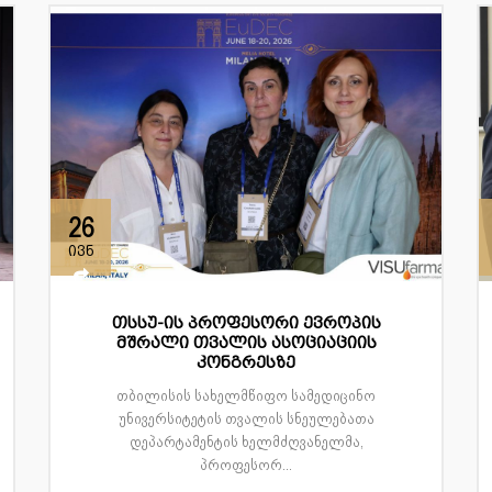
26
ივნ
თსსუ-ის პროფესორი ევროპის
მშრალი თვალის ასოციაციის
კონგრესზე
თბილისის სახელმწიფო სამედიცინო
უნივერსიტეტის თვალის სნეულებათა
დეპარტამენტის ხელმძღვანელმა,
პროფესორ...