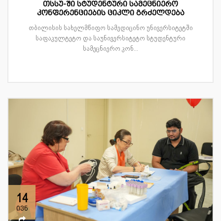
თსსუ-ში სტუდენტური სამეცნიერო
კონფერენციების ციკლი გრძელდება
თბილისის სახელმწიფო სამედიცინო უნივერსიტეტში
საფაკულტეტო და საუნივერსიტეტო სტუდენტური
სამეცნიერო კონ...
14
ივნ