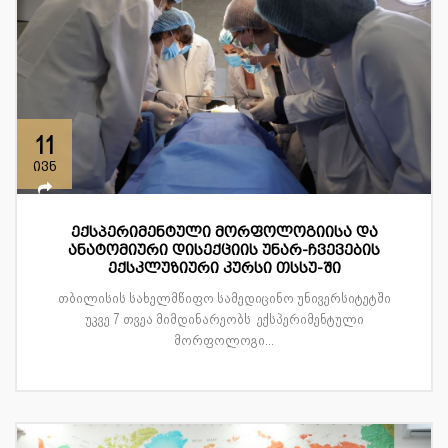
11
ივნ
ექსპერიმენტული მორფოლოგიისა და
ანატომიური დისექციის უნარ-ჩვევების
ექსკლუზიური კურსი თსსუ-ში
თბილისის სახელმწიფო სამედიცინო უნივერსიტეტში
უკვე 7 თვეა მიმდინარეობს ექსპერიმენტული
მორფოლოგი...