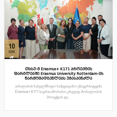
10
ივნ
თსსუ-მ Erasmus+ K171 პროექტის
ფარგლებში Erasmus University Rotterdam-ის
წარმომადგენლებს უმასპინძლა
თბილისის სახელმწიფო სამედიცინო უნივერსიტეტმა
Erasmus+ K171 საერთაშორისო კრედიტ-მობილობის
პროექტის ფა...