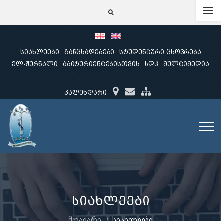
სიახლეები
განცხადებები
სტუდენტური ცხოვრება
ელ-ჟურნალი
აბიტურიენტებისთვის
ხდკ
მულტიმედია
კალენდარი
სიახლეები
მთავარი
სიახლეები