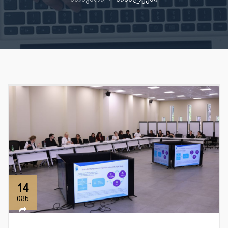
14
ივნ