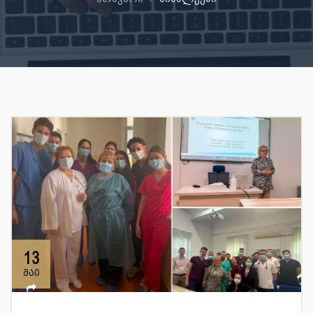
13
მაი