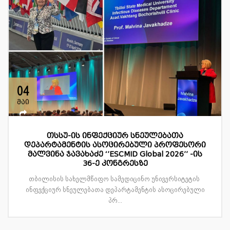
04
მაი
თსსუ-ის ინფექციურ სნეულებათა
დეპარტამენტის ასოცირებული პროფესორი
მალვინა ჯავახაძე ‘’ESCMID Global 2026’’ -ის
36-ე კონგრესზე
თბილისის სახელმწიფო სამედიცინო უნივერსიტეტის
ინფექციურ სნეულებათა დეპარტამენტის ასოცირებული
პრ...