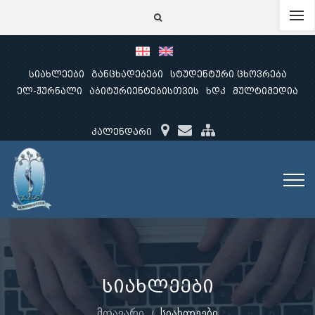
სიახლეები
განცხადებები
სტუდენტური ცხოვრება
ელ-ჟურნალი
აბიტურიენტებისთვის
ხდკ
მულტიმედია
კალენდარი
სიახლეები
მთავარი
სიახლეები