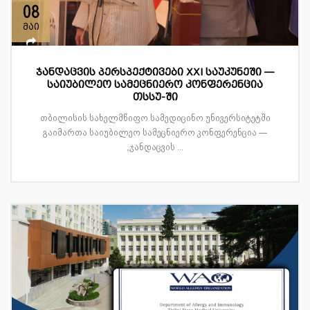
08
მაი
ჯანდაცვის პერსპექტივები XXI საუკუნეში —
საიუბილეო სამეცნიერო კონფერენცია
თსსუ-ში
თბილისის სახელმწიფო სამედიცინო უნივერსიტეტში
გაიმართა საიუბილეო სამეცნიერო კონფერენცია —
„ჯანდაცვის ...