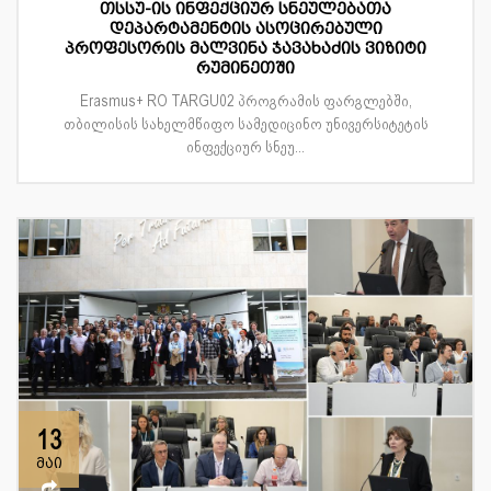
თსსუ-ის ინფექციურ სნეულებათა
დეპარტამენტის ასოცირებული
პროფესორის მალვინა ჯავახაძის ვიზიტი
რუმინეთში
Erasmus+ RO TARGU02 პროგრამის ფარგლებში,
თბილისის სახელმწიფო სამედიცინო უნივერსიტეტის
ინფექციურ სნეუ...
13
მაი