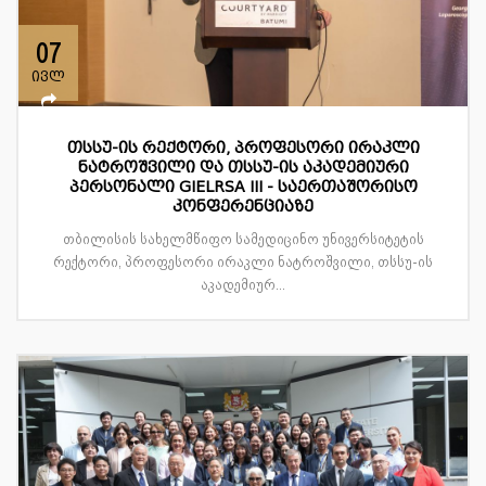
07
ივლ
თსსუ-ის რექტორი, პროფესორი ირაკლი
ნატროშვილი და თსსუ-ის აკადემიური
პერსონალი GIELRSA III - საერთაშორისო
კონფერენციაზე
თბილისის სახელმწიფო სამედიცინო უნივერსიტეტის
რექტორი, პროფესორი ირაკლი ნატროშვილი, თსსუ-ის
აკადემიურ...