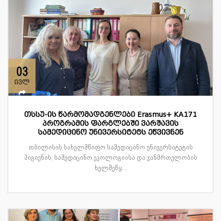
03
ივლ
თსსუ-ის წარმომადგენლები Erasmus+ KA171
პროგრამის ფარგლებში ვარშავის
სამედიცინო უნივერსიტეტს ეწვივნენ
თბილისის სახელმწიფო სამედიცინო უნივერსიტეტის
ჰიგიენის, სამედიცინო ეკოლოგიისა და ჯანმრთელობის
ხელშეწყ...