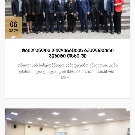
06
ივლ
ტაილანდის დელეგაციის აკადემიური
ვიზიტი თსსუ-ში
თბილისის სახელმწიფო სამედიცინო უნივერსიტეტმა
უმასპინძლა ტაილანდის (Medical School Executives -
MSE) ...