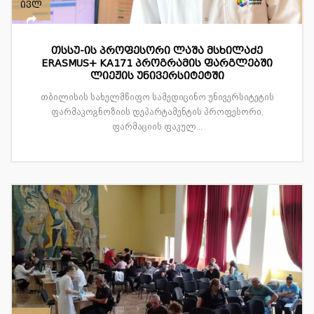
ივლ
თსსუ-ის პროფესორი ლაშა მსხილაძე
ERASMUS+ KA171 პროგრამის ფარგლებში
ლიეჟის უნივერსიტეტში
თბილისის სახელმწიფო სამედიცინო უნივერსიტეტის
ფარმაკოგნოზიის დეპარტამენტის პროფესორი,
ფარმაციის ფაკულ...