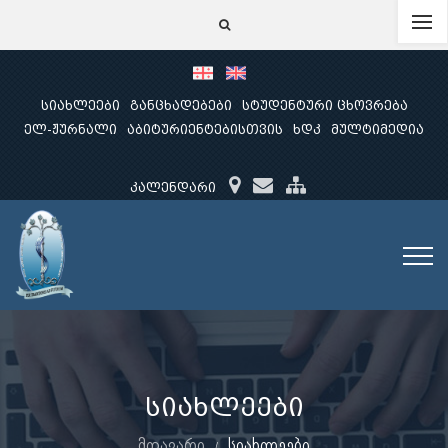
სიახლეები
განცხადებები
სტუდენტური ცხოვრება
ელ-ჟურნალი
აბიტურიენტებისთვის
ხდკ
მულტიმედია
კალენდარი
სიახლეები
მთავარი
სიახლეები