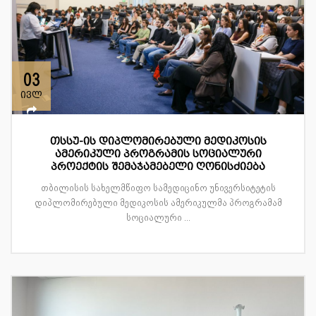
03
ივლ
თსსუ-ის დიპლომირებული მედიკოსის
ამერიკული პროგრამის სოციალური
პროექტის შემაჯამებელი ღონისძიება
თბილისის სახელმწიფო სამედიცინო უნივერსიტეტის
დიპლომირებული მედიკოსის ამერიკულმა პროგრამამ
სოციალური ...