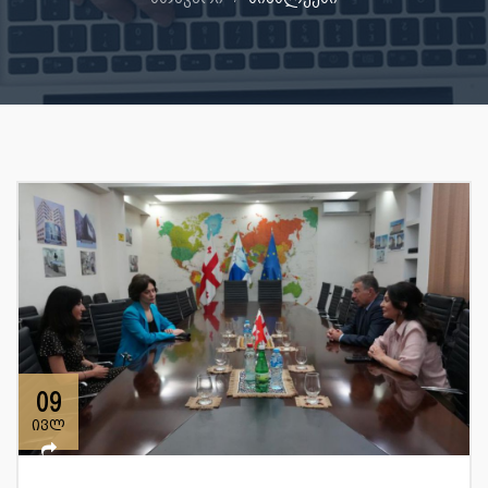
09
ივლ