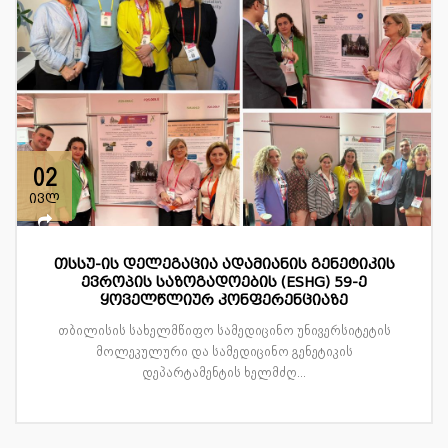
02
ივლ
თსსუ-ის დელეგაცია ადამიანის გენეტიკის
ევროპის საზოგადოების (ESHG) 59-ე
ყოველწლიურ კონფერენციაზე
თბილისის სახელმწიფო სამედიცინო უნივერსიტეტის
მოლეკულური და სამედიცინო გენეტიკის
დეპარტამენტის ხელმძღ...