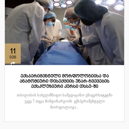
11
ივნ
ექსპერიმენტული მორფოლოგიისა და
ანატომიური დისექციის უნარ-ჩვევების
ექსკლუზიური კურსი თსსუ-ში
თბილისის სახელმწიფო სამედიცინო უნივერსიტეტში
უკვე 7 თვეა მიმდინარეობს ექსპერიმენტული
მორფოლოგი...