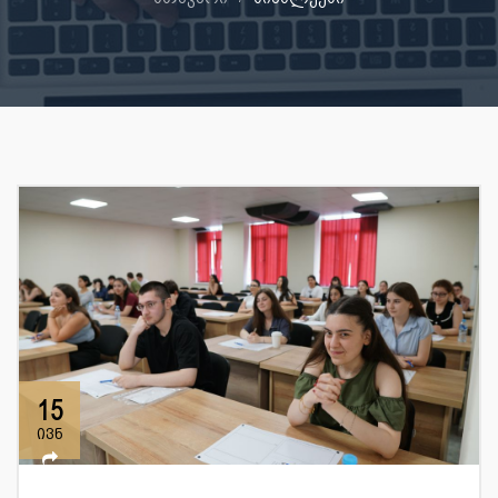
15
ივნ