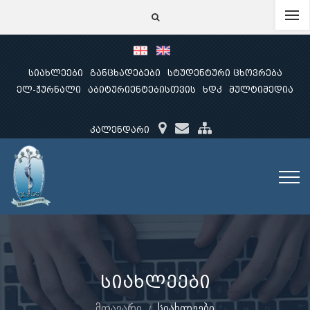
სიახლეები
განცხადებები
სტუდენტური ცხოვრება
ელ-ჟურნალი
აბიტურიენტებისთვის
ხდკ
მულტიმედია
კალენდარი
სიახლეები
მთავარი
სიახლეები