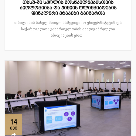
თსსუ-ში სკოლის მოსწავლეებისთვის
ბიოლოგიისა და ქიმიის ოლიმპიადების
ფინალური ეტაპები გაიმართა
თბილისის სახელმწიფო სამედიცინო უნივერსიტეტის და
საქართველოს ჯანმრთელობის ახალგაზრდული
ასოციაციის ერთ...
14
ივნ