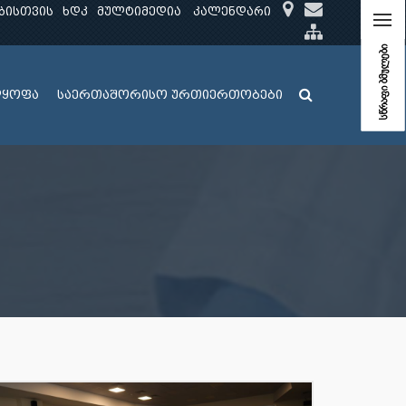
ბისთვის
ხდკ
მულტიმედია
კალენდარი
სწრაფი ბმულები
ლყოფა
საერთაშორისო ურთიერთობები